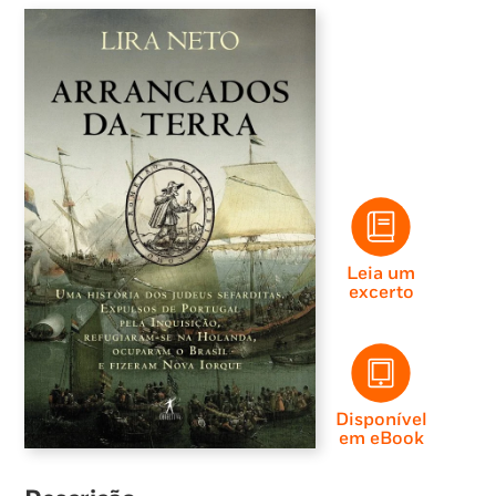
Leia um
excerto
Disponível
em eBook