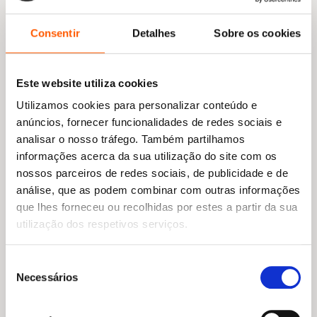
aos golpes da intolerância.» —
Diário do
Nordeste
Consentir
Detalhes
Sobre os cookies
«Uma narrativa fluente e erudita que resgata da
ignorância de quase todos e do esquecimento
Este website utiliza cookies
de uns poucos a saga seiscentista do grupo de
judeus de origem portuguesa que singrou de
Utilizamos cookies para personalizar conteúdo e
Amesterdão ao Recife e de lá à futura Nova
anúncios, fornecer funcionalidades de redes sociais e
Iorque, abraçando os dois Atlânticos.» —
Evaldo
analisar o nosso tráfego. Também partilhamos
Cabral de Mello
informações acerca da sua utilização do site com os
nossos parceiros de redes sociais, de publicidade e de
análise, que as podem combinar com outras informações
que lhes forneceu ou recolhidas por estes a partir da sua
O
O
O
O
20,95
€
18,85
€
20,95
€
18,86
€
preço
preço
preço
preço
Breve História das Grandes
A Rússia de Putin
utilização dos respetivos serviços.
original
atual
original
atual
Ideias: 150 Conceitos e
Anna Politkovskaya
Descobertas Que Mudaram
era:
é:
era:
é:
o Mundo
20,95 €.
18,85 €.
20,95 €.
18,86 €.
Seleção
Daniel Smith
Necessários
de
consentimento