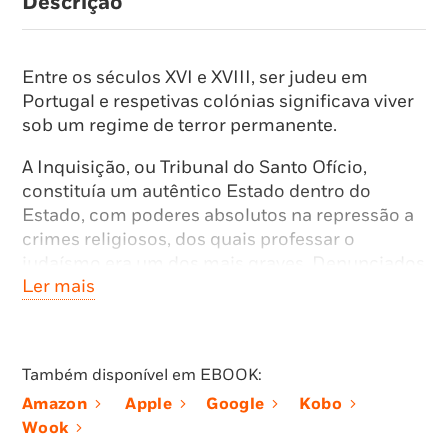
Descrição
Entre os séculos XVI e XVIII, ser judeu em
Portugal e respetivas colónias significava viver
sob um regime de terror permanente.
A Inquisição, ou Tribunal do Santo Ofício,
constituía um autêntico Estado dentro do
Estado, com poderes absolutos na repressão a
crimes religiosos, dos quais professar o
judaísmo era um dos mais graves. Denunciados
Ler mais
por inimigos, ou mesmo por parentes sob a
coação dos inquisidores, os judeus que
recusavam a conversão sumária eram
submetidos a prolongadas prisões e torturas.
Também disponível em EBOOK:
Insistir no «danado erro» da apostasia levava à
Amazon
Apple
Google
Kobo
fogueira. Restava-lhes esconderem-se ou
Wook
fugirem.