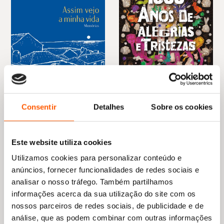
O
O
20,95
€
18,85
€
O
O
28,85
€
20,20
€
preço
preço
Assim vejo a minha vida
preço
preço
1000 anos de alegrias e
Consentir
Detalhes
Sobre os cookies
original
atual
original
atual
tristezas
Eduardo Ferro Rodrigues
era:
é:
era:
é:
Ai Weiwei
20,95 €.
18,85 €.
28,85 €.
20,20 €.
Este website utiliza cookies
Utilizamos cookies para personalizar conteúdo e
anúncios, fornecer funcionalidades de redes sociais e
analisar o nosso tráfego. Também partilhamos
informações acerca da sua utilização do site com os
nossos parceiros de redes sociais, de publicidade e de
análise, que as podem combinar com outras informações