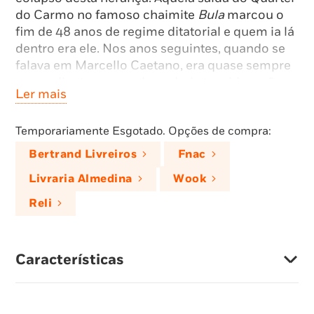
do Carmo no famoso chaimite
Bula
marcou o
fim de 48 anos de regime ditatorial e quem ia lá
dentro era ele. Nos anos seguintes, quando se
falava em Marcello Caetano, era quase sempre
para salientar o que ele poderia ter sido e não
Ler mais
foi. Para uma parte da elite social e económica
mais modernizante dos anos 60, ele poderia ter
Temporariamente Esgotado. Opções de compra:
sido o Adolfo Suarez da democratização, se
tivesse tido a coragem ou o golpe de asa de
Bertrand Livreiros
Fnac
descolonizar.»
Livraria Almedina
Wook
António Costa Pinto,
in
Prefácio
Reli
Características