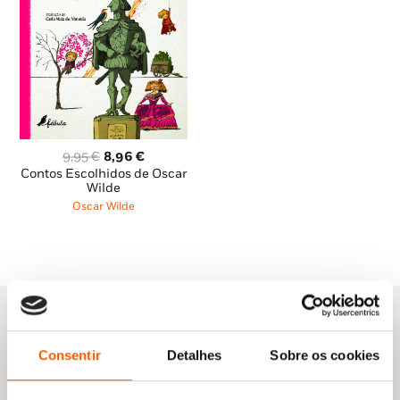
O
O
9,95
€
8,96
€
preço
preço
Contos Escolhidos de Oscar
original
atual
Wilde
era:
é:
Oscar Wilde
9,95 €.
8,96 €.
Consentir
Detalhes
Sobre os cookies
Outras sugestões