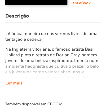
em eBook
Descrição
«A única maneira de nos vermos livres de uma
tentação é ceder.»
Na Inglaterra vitoriana, o famoso artista Basil
Hallard pinta o retrato de Dorian Gray, homem
jovem, de uma beleza inspiradora. Imerso num
ambiente hedonista que cultiva o prazer, o belo
e a juventude como valores absolutos, e
atormentado pela ideia de decadência física
Ler mais
que inevitavelmente chegará, Dorian Gray
deseja que aquele retrato envelheça no seu
lugar. Para tal, está disposto a abdicar até da
sua alma.
Também disponível em EBOOK: