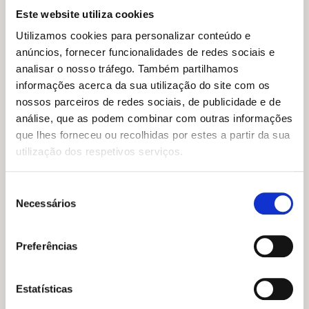
Este website utiliza cookies
Utilizamos cookies para personalizar conteúdo e
anúncios, fornecer funcionalidades de redes sociais e
analisar o nosso tráfego. Também partilhamos
informações acerca da sua utilização do site com os
nossos parceiros de redes sociais, de publicidade e de
análise, que as podem combinar com outras informações
que lhes forneceu ou recolhidas por estes a partir da sua
utilização dos respetivos serviços.
Seleção
Necessários
de
consentimento
O
O
O
O
12,55
€
11,30
€
11,95
€
10,76
€
Preferências
preço
preço
preço
preço
A Lamentabilíssima
Metamorfoses
original
atual
original
atual
Tragédia Romana de Tito
Públio Ovídio Naso
Andrónico
era:
é:
era:
é:
Estatísticas
12,55 €.
11,30 €.
11,95 €.
10,76 €.
William Shakespeare