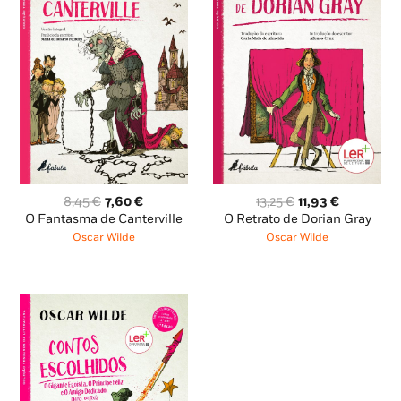
O
O
O
O
8,45
€
7,60
€
13,25
€
11,93
€
preço
preço
preço
preço
O Fantasma de Canterville
O Retrato de Dorian Gray
original
atual
original
atual
Oscar Wilde
Oscar Wilde
era:
é:
era:
é:
8,45 €.
7,60 €.
13,25 €.
11,93 €.