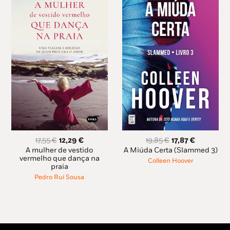
O
O
O
O
17,55
€
12,29
€
19,85
€
17,87
€
preço
preço
preço
preço
A mulher de vestido
A Miúda Certa (Slammed 3)
original
atual
original
atual
vermelho que dança na
Colleen Hoover
praia
era:
é:
era:
é:
17,55 €.
12,29 €.
19,85 €.
17,87 €.
Pedro Rui Sousa