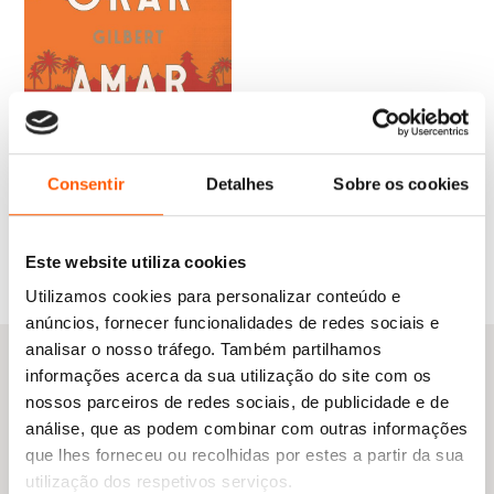
«Os engenhosos diálogos de Elizabeth Gilbert
brilham como diamantes no champanhe.»
The Washington Post
«As raparigas e as mulheres do livro não
sobrevivem: elas prosperam, dançam, vivem.»
O
O
22,55
€
20,30
€
Consentir
Detalhes
Sobre os cookies
OprahMag.com
preço
preço
Comer, Orar, Amar
original
atual
Elizabeth Gilbert
era:
é:
«
Íntimo e ricamente sensual, deslumbrante,
22,55 €.
20,30 €.
Este website utiliza cookies
com uma pitada de perigo.»
USA Today
Utilizamos cookies para personalizar conteúdo e
anúncios, fornecer funcionalidades de redes sociais e
analisar o nosso tráfego. Também partilhamos
informações acerca da sua utilização do site com os
nossos parceiros de redes sociais, de publicidade e de
Outras sugestões
análise, que as podem combinar com outras informações
que lhes forneceu ou recolhidas por estes a partir da sua
utilização dos respetivos serviços.