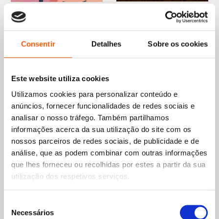
O
O
O
O
«
Gambito de Dama
é puro entretenimento. É
20,99
€
18,89
€
18,35
€
16,52
€
preço
preço
preço
preço
A Casa à Beira da Noite
Ferozes
um livro que releio frequentemente… pelo puro
original
atual
original
atual
Catherine Banner
Helena Magalhães
prazer e pela habilidade do autor.»
era:
é:
era:
é:
Consentir
Detalhes
Sobre os cookies
20,99 €.
18,89 €.
18,35 €.
16,52 €.
Michael Ondaatje
Este website utiliza cookies
Utilizamos cookies para personalizar conteúdo e
anúncios, fornecer funcionalidades de redes sociais e
analisar o nosso tráfego. Também partilhamos
informações acerca da sua utilização do site com os
nossos parceiros de redes sociais, de publicidade e de
análise, que as podem combinar com outras informações
que lhes forneceu ou recolhidas por estes a partir da sua
utilização dos respetivos serviços.
Seleção
O
O
O
O
20,45
€
18,40
€
13,90
€
12,51
€
Necessários
de
preço
preço
preço
preço