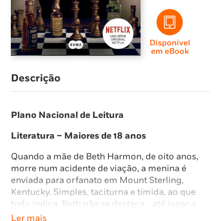
Disponível
em eBook
Descrição
Plano Nacional de Leitura
Literatura – Maiores de 18 anos
Quando a mãe de Beth Harmon, de oito anos,
morre num acidente de viação, a menina é
enviada para orfanato em Mount Sterling,
Kentucky. Simples, taciturna e tímida, ao que
tudo indica, Beth não se destaca… até jogar a
sua primeira partida de xadrez. Os seus
Ler mais