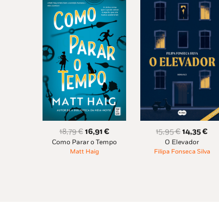
O
O
O
O
15,95
€
14,35
€
18,79
€
16,91
€
O Elevador
Como Parar o Tempo
preço
pr
preço
preço
Filipa Fonseca Silva
Matt Haig
original
atu
original
atual
era:
é:
era:
é:
15,95 €.
14,
18,79 €.
16,91 €.