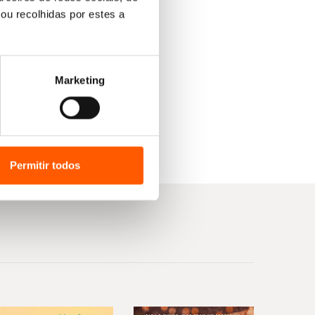
ou recolhidas por estes a
cionam um envolvente cenário para as
rão»
Marketing
anto descreve na perfeição a Natureza como
Permitir todos
r não guarda nenhum golpe. E alguns aparecem
Submergi-me totalmente nesta ágil narrativa