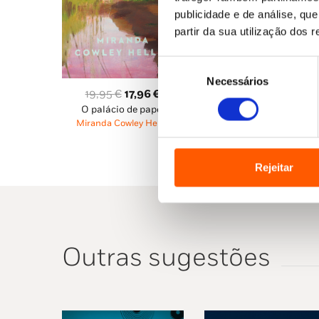
publicidade e de análise, q
partir da sua utilização dos 
Seleção
Necessários
de
O
O
19,95
€
17,96
€
consentimento
O palácio de papel
preço
preço
Miranda Cowley Heller
original
atual
era:
é:
19,95 €.
17,96 €.
Rejeitar
Outras sugestões