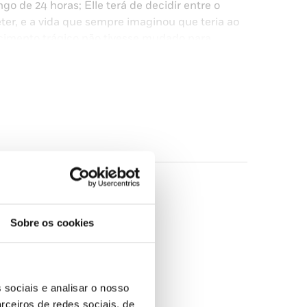
o de 24 horas; Elle terá de decidir entre o
r, e a vida que sempre imaginou que teria ao
ecimento trágico não tivesse mudado para
Sobre os cookies
embriagador, resplandecente e autêntico.»
or tentará adivinhar o final até à última
 sociais e analisar o nosso
rceiros de redes sociais, de