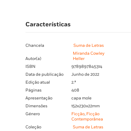
Características
Chancela
Suma de Letras
Miranda Cowley
Autor(a)
Heller
ISBN
9789897845314
Data de publicação
Junho de 2022
Edição atual
2.ª
Páginas
408
Apresentação
capa mole
Dimensões
152x230x22mm
Género
Ficção
,
Ficção
Contemporânea
Coleção
Suma de Letras