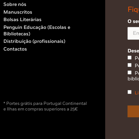
Sobre nós
Fiq
Manuscritos
Bolsas Literárias
O se
Penguin Educação (Escolas e
Bibliotecas)
Distribuição (profissionais)
Contactos
Dese
P
P
P
bibli
Li
* Portes grátis para Portugal Continental
e Ilhas em compras superiores a 25€