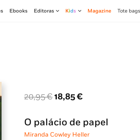
es
Ebooks
Editoras
K
i
d
s
Magazine
Tote bag
O
O
20,95
€
18,85
€
preço
preço
original
atual
era:
é:
O palácio de papel
20,95 €.
18,85 €.
Miranda Cowley Heller