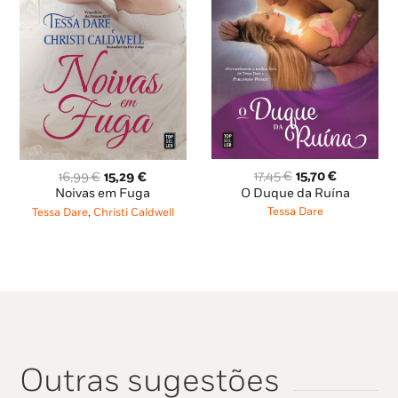
O
O
O
O
17,45
€
15,70
€
16,99
€
15,29
€
preço
preço
preço
preço
O Duque da Ruína
Noivas em Fuga
original
atual
original
atual
Tessa Dare
Tessa Dare
,
Christi Caldwell
era:
é:
era:
é:
17,45 €.
15,70 €.
16,99 €.
15,29 €.
Outras sugestões