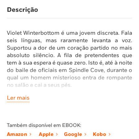
Descrição
Violet Winterbottom é uma jovem discreta. Fala
seis línguas, mas raramente levanta a voz.
Suportou a dor de um coração partido no mais
absoluto silêncio. A fila de pretendentes que
tem à sua espera é quase zero. Isto é, até à noite
do baile de oficiais em Spindle Cove, durante o
qual um homem misterioso entra de rompante
no salão e cai a seus pés.
Ler mais
As vestimentas rudes que traz vestidas e a
beleza quase criminosa do seu rosto deixariam
qualquer jovem assustada. Está encharcado,
ferido e com frio, e fala uma língua estrangeira.
Também disponível em EBOOK:
Só Violet o consegue compreender. E sabe que
Amazon
Apple
Google
Kobo
ele não é aquilo que parece ser.