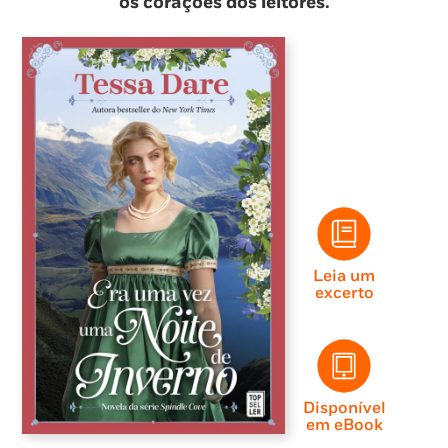
os corações dos leitores.
Leia um
excerto
Disponível
em eBook