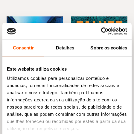
Consentir
Detalhes
Sobre os cookies
Este website utiliza cookies
Utilizamos cookies para personalizar conteúdo e
anúncios, fornecer funcionalidades de redes sociais e
analisar o nosso tráfego. Também partilhamos
informações acerca da sua utilização do site com os
O
O
O
O
nossos parceiros de redes sociais, de publicidade e de
19,85
€
17,87
€
20,95
€
12,57
€
preço
preço
preço
preço
Sem Olhar Para Trás
Talvez Um Dia
análise, que as podem combinar com outras informações
original
atual
original
atual
(Slammed 2)
Colleen Hoover
que lhes forneceu ou recolhidas por estes a partir da sua
era:
é:
era:
é:
Colleen Hoover
19,85 €.
17,87 €.
20,95 €.
12,57 €.
utilização dos respetivos serviços.