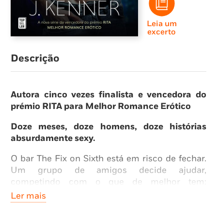
Leia um
excerto
Descrição
Autora cinco vezes finalista e vencedora do
prémio RITA para Melhor Romance Erótico
Doze meses, doze homens, doze histórias
absurdamente sexy.
O bar The Fix on Sixth está em risco de fechar.
Um grupo de amigos decide ajudar,
competindo com o que de melhor tem:
sensualidade e atributos físicos! E assim surge
Ler mais
o concurso O Homem do Mês, onde os
melhores partidos do Texas vão disputar o título