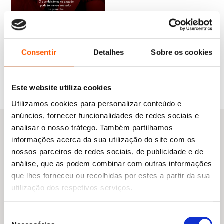
O
O
17,45
€
15,70
€
Consentir
Detalhes
Sobre os cookies
preço
preço
Os Nossos Pecados
original
atual
J. Kenner
era:
é:
17,45 €.
15,70 €.
Este website utiliza cookies
Utilizamos cookies para personalizar conteúdo e
anúncios, fornecer funcionalidades de redes sociais e
analisar o nosso tráfego. Também partilhamos
informações acerca da sua utilização do site com os
nossos parceiros de redes sociais, de publicidade e de
Outras sugestões
análise, que as podem combinar com outras informações
que lhes forneceu ou recolhidas por estes a partir da sua
utilização dos respetivos serviços.
Seleção