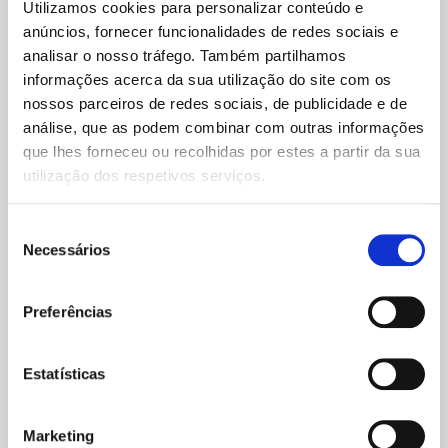
Utilizamos cookies para personalizar conteúdo e
O
O
16,75
€
15,07
€
anúncios, fornecer funcionalidades de redes sociais e
preço
preço
500 Receitas para Bebés e
original
atual
analisar o nosso tráfego. Também partilhamos
Crianças
era:
é:
R. Beverley Glock
informações acerca da sua utilização do site com os
16,75 €.
15,07 €.
O
O
17,55
€
15,80
€
nossos parceiros de redes sociais, de publicidade e de
preço
preço
Deliciosamente Vegan
análise, que as podem combinar com outras informações
original
atual
Filipa Ruas
que lhes forneceu ou recolhidas por estes a partir da sua
era:
é:
17,55 €.
15,80 €.
utilização dos respetivos serviços.
Seleção
Necessários
de
consentimento
Preferências
Estatísticas
O
O
16,75
€
15,07
€
preço
preço
500 Receitas: Tapas
Marketing