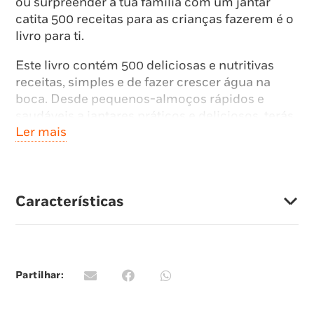
ou surpreender a tua família com um jantar
catita 500 receitas para as crianças fazerem é o
livro para ti.
Este livro contém 500 deliciosas e nutritivas
receitas, simples e de fazer crescer água na
boca. Desde pequenos-almoços rápidos e
saudáveis a jantares práticos e deliciosos, terás
Ler mais
sucesso garantido entre a tua família e os teus
amigos.
Destinado a crianças entre os 6 e os 10 anos,
inclui cuidados a ter na cozinha, explicações
Características
das técnicas básicas e dicas para tornar a arte
de cozinhar muito pertida.
Partilhar: