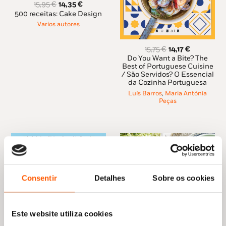
O
O
15,95
€
14,35
€
preço
preço
500 receitas: Cake Design
original
atual
Varios autores
era:
é:
15,95 €.
14,35 €.
O
O
15,75
€
14,17
€
preço
preço
Do You Want a Bite? The
original
atual
Best of Portuguese Cuisine
/ São Servidos? O Essencial
era:
é:
da Cozinha Portuguesa
15,75 €.
14,17 €.
Luís Barros
,
Maria Antónia
Peças
Consentir
Detalhes
Sobre os cookies
Este website utiliza cookies