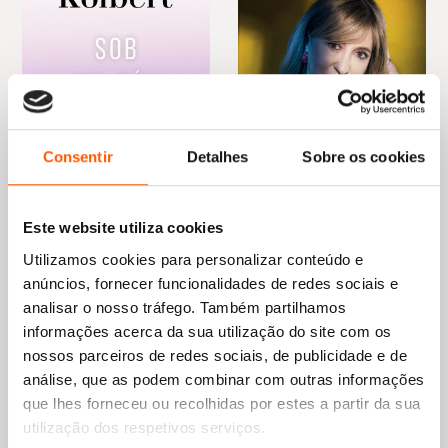
Jihyun Park, autora de
The Hard Road Out:
One Woman’s Escape from North Korea
«Narrativa de primeira ordem, fascinante, única
e relevante […] Sung-Yoon Lee vê através das
artimanhas, da máscara e da propaganda do
Consentir
Detalhes
Sobre os cookies
regime norte-coreano – grande parte delas
obra de Kim Yo-jong – como nenhum outro.
Uma obra de análise acutilante, com um humor
Este website utiliza cookies
O
O
O
O
19,45
€
13,61
€
16,65
€
14,99
€
cáustico e uma prosa elegante.»
preço
preço
preço
preço
Sob Um Céu Branco: A
A arte de curar a alma
Utilizamos cookies para personalizar conteúdo e
original
atual
original
atual
Natureza do Futuro
Judite Sousa
James Stavridis, almirante reformado da
era:
é:
era:
é:
anúncios, fornecer funcionalidades de redes sociais e
Elizabeth Kolbert
19,45 €.
13,61 €.
16,65 €.
14,99 €.
Marinha dos EUA, ex-Comandante Supremo
analisar o nosso tráfego. Também partilhamos
Aliado na NATO e atual vice-presidente de
informações acerca da sua utilização do site com os
Global Affairs do Carlyle Group
nossos parceiros de redes sociais, de publicidade e de
análise, que as podem combinar com outras informações
que lhes forneceu ou recolhidas por estes a partir da sua
utilização dos respetivos serviços.