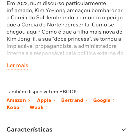
Em 2022, num discurso particularmente
inflamado, Kim Yo-jong ameaçou bombardear
a Coreia do Sul, lembrando ao mundo o perigo
que a Coreia do Norte representa. Como se
chegou aqui? Como é que a filha mais nova de
Kim Jong-il, a sua “doce princesa”, se tornou a
implacável propagandista, a administradora
interna e a responsável pela política externa do
regime totalitário do irmão, Kim Jong-un?
Ler mais
Escrito por Sung-Yoon Lee, estudioso e
especialista em história e política coreana,
A
Irmã
revela a verdade sobre Kim Yo-jong, o seu
Também disponível em EBOOK:
vínculo estreito com o irmão, e as lições de
Amazon
Apple
Bertrand
Google
manipulação que ambos aprenderam com o
Kobo
Wook
pai. Ao mesmo tempo, o autor revela a mão de
ferro que a dinastia Kim exerce sobre o seu país
há três gerações, as mortes prematuras de
Características
membros da família considerados desleais, e os