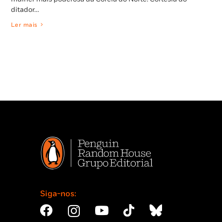
ditador…
Ler mais
Siga-nos: