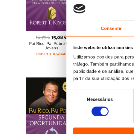
Consentir
O
O
O
O
16,75
€
15,08
€
16,75
€
15,08
€
Pai Rico, Pai Pobre Para
Pai Rico, Pai Pobre:
preço
preço
preço
pr
Este website utiliza cookies
Jovens
Família Esperta, Famíli
original
atual
original
atu
Rica
Robert T. Kiyosaki
Utilizamos cookies para pers
era:
é:
era:
é:
Robert T. Kiyosaki
tráfego. Também partilhamos 
16,75 €.
15,08 €.
16,75 €.
15,
publicidade e de análise, q
partir da sua utilização dos 
Seleção
Necessários
de
consentimento