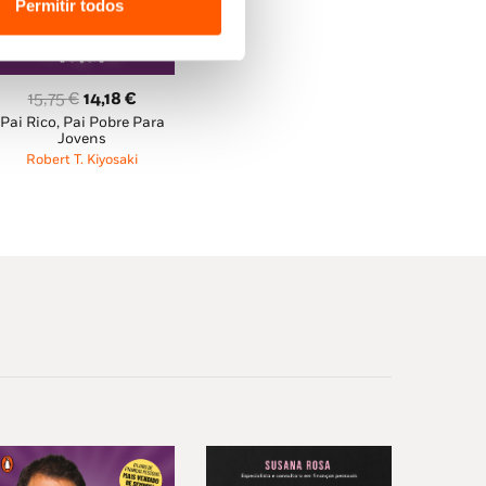
Permitir todos
O
O
15,75
€
14,18
€
Pai Rico, Pai Pobre Para
preço
preço
Jovens
original
atual
Robert T. Kiyosaki
era:
é:
15,75 €.
14,18 €.