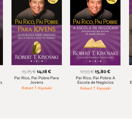
O
O
O
O
15,75
€
14,18
€
17,55
€
15,80
€
eço
Pai Rico, Pai Pobre Para
preço
preço
Pai Rico, Pai Pobre: A
preço
preço
os
Jovens
E
Escola de Negócios
al
original
atual
original
atual
Robert T. Kiyosaki
Robert T. Kiyosaki
era:
é:
era:
é:
76 €.
15,75 €.
14,18 €.
17,55 €.
15,80 €.