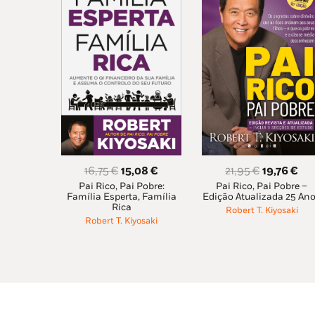
O
O
O
O
21,95
€
19,76
€
16,75
€
15,08
€
Pai Rico, Pai Pobre –
preço
pr
Pai Rico, Pai Pobre:
preço
preço
Edição Atualizada 25 An
Família Esperta, Família
original
atu
original
atual
Rica
Robert T. Kiyosaki
era:
é:
era:
é:
Robert T. Kiyosaki
21,95 €.
19,
16,75 €.
15,08 €.