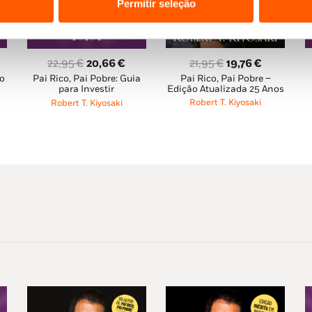
Permitir seleção
O
O
O
O
21,95
€
19,76
€
22,95
€
20,66
€
o
Pai Rico, Pai Pobre –
Pai Rico, Pai Pobre: Guia
eço
preço
preço
preço
preço
Edição Atualizada 25 Anos
para Investir
al
original
atual
original
atual
Robert T. Kiyosaki
Robert T. Kiyosaki
era:
é:
era:
é:
76 €.
21,95 €.
19,76 €.
22,95 €.
20,66 €.