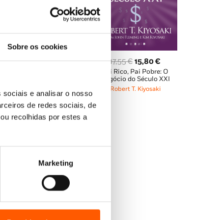
Sobre os cookies
O
O
O
O
17,85
€
16,07
€
17,55
€
15,80
€
Pai Rico, Pai Pobre: Quem
Pai Rico, Pai Pobre: O
preço
preço
preço
preço
Mexeu no Meu Dinheiro?
Negócio do Século XXI
original
atual
original
atual
Robert T. Kiyosaki
Robert T. Kiyosaki
 sociais e analisar o nosso
era:
é:
era:
é:
rceiros de redes sociais, de
17,85 €.
16,07 €.
17,55 €.
15,80 €.
ou recolhidas por estes a
Marketing