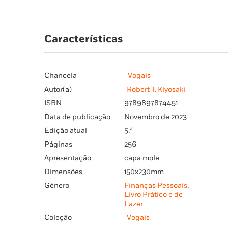
Características
Chancela
Vogais
Autor(a)
Robert T. Kiyosaki
ISBN
9789897874451
Data de publicação
Novembro de 2023
Edição atual
5.ª
Páginas
256
Apresentação
capa mole
Dimensões
150x230mm
Género
Finanças Pessoais
,
Livro Prático e de
Lazer
Coleção
Vogais