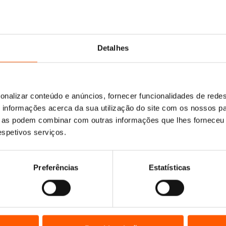
Detalhes
O
O
O
O
21,95
€
19,76
€
17,55
€
15,80
€
Pai Rico, Pai Pobre –
preço
preço
eço
Pai Rico, Pai Pobre: A
preço
preço
Edição Atualizada 25 Anos
a
Escola de Negócios
original
atual
al
original
atual
Robert T. Kiyosaki
Robert T. Kiyosaki
onalizar conteúdo e anúncios, fornecer funcionalidades de redes
era:
é:
era:
é:
informações acerca da sua utilização do site com os nossos pa
21,95 €.
19,76 €.
08 €.
17,55 €.
15,80 €.
ue as podem combinar com outras informações que lhes forneceu 
respetivos serviços.
Preferências
Estatísticas