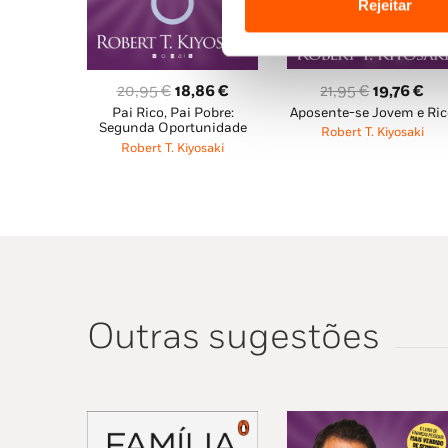
Rejeitar
O
O
O
O
21,95
€
19,76
€
20,95
€
18,86
€
Aposente-se Jovem e Ric
Pai Rico, Pai Pobre:
preço
pr
preço
preço
Segunda Oportunidade
Robert T. Kiyosaki
original
atu
original
atual
Robert T. Kiyosaki
era:
é:
era:
é:
21,95 €.
19,
20,95 €.
18,86 €.
Outras sugestões