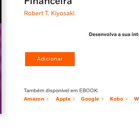
Financeira
Robert T. Kiyosaki
Desenvolva a sua int
Adicionar
Quantidade
de
Pai
Rico,
Também disponível em EBOOK:
Pai
Amazon
Apple
Google
Kobo
W
Pobre:
Desenvolva
a
Sua
Inteligência
Financeira