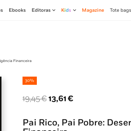
es
Ebooks
Editoras
K
i
d
s
Magazine
Tote bag
ligência Financeira
30%
O
O
19,45
€
13,61
€
preço
preço
original
atual
era:
é:
Pai Rico, Pai Pobre: Dese
19,45 €.
13,61 €.