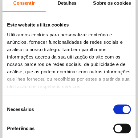
e na cultura, o impulso para crescer se pode
Consentir
Detalhes
Sobre os cookies
libertar do comportamento tóxico
frequentemente associado à expansão
explosiva.»
Este website utiliza cookies
Utilizamos cookies para personalizar conteúdo e
The Wall Street Journal
anúncios, fornecer funcionalidades de redes sociais e
«Quer esteja a lançar uma startup ou a tentar
analisar o nosso tráfego. Também partilhamos
impulsionar uma mudança no interior
informações acerca da sua utilização do site com os
nossos parceiros de redes sociais, de publicidade e de
de uma grande organização, os princípios que
análise, que as podem combinar com outras informações
irá encontrar neste livro vão ajudá-lo
que lhes forneceu ou recolhidas por estes a partir da sua
O
O
17,85
€
16,07
€
O
O
utilização dos respetivos serviços.
15,95
€
14,36
€
a implementar a sua estratégia de negócio com
preço
preço
preço
preço
Tecnofeudalismo
Cultura Living
criatividade, integridade e realismo.»
original
atual
original
atual
Yanis Varoufakis
Cláudia Pedrosa
,
Marco Moura
,
era:
é:
era:
é:
Seleção
Rui Terroso
17,85 €.
16,07 €.
15,95 €.
14,36 €.
Satya Nadella, CEO da Microsoft
Necessários
de
consentimento
«Um guia essencial para o acompanhar na
Preferências
construção de uma empresa