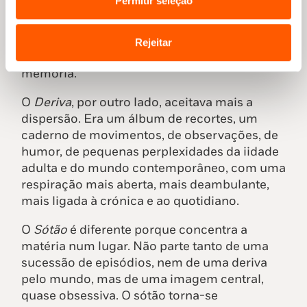
Permitir seleção
algum governo da vida. Era um livro mais
frontal na sua relação com o trauma, mais
directamente ligado à necessidade de
Rejeitar
nomear o perigo e de reconstruir uma
memória.
O
Deriva
, por outro lado, aceitava mais a
dispersão. Era um álbum de recortes, um
caderno de movimentos, de observações, de
humor, de pequenas perplexidades da iidade
adulta e do mundo contemporâneo, com uma
respiração mais aberta, mais deambulante,
mais ligada à crónica e ao quotidiano.
O
Sótão
é diferente porque concentra a
matéria num lugar. Não parte tanto de uma
sucessão de episódios, nem de uma deriva
pelo mundo, mas de uma imagem central,
quase obsessiva. O sótão torna-se