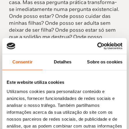
casa. Mas essa pergunta prática transforma-
se imediatamente numa pergunta existencial.
Onde posso estar? Onde posso cuidar das
minhas filhas? Onde posso ser adulta sem
deixar de ser filha? Onde posso estar só sem
que a solidão me destrua? Onde posso
escrever? Onde posso recomeçar sem fingir
que recomeçar é simples?
Consentir
Detalhes
Sobre os cookies
Por isso, o sótão é simultaneamente refúgio e
instabilidade. Dá-me abrigo, mas não me
oferece uma pacificação absoluta. É casa,
Este website utiliza cookies
mas uma casa inclinada. É promessa, mas
também ficção. É intimidade, mas também
Utilizamos cookies para personalizar conteúdo e
clausura. No livro, interessa-me essa tensão.
anúncios, fornecer funcionalidades de redes sociais e
A casa como lugar de protecção e de ameaça,
analisar o nosso tráfego. Também partilhamos
como lugar de pertença e de estranheza.
informações acerca da sua utilização do site com os
nossos parceiros de redes sociais, de publicidade e de
análise, que as podem combinar com outras informações