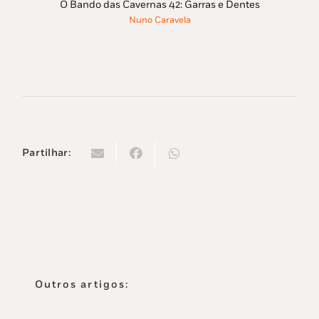
preço
preço
O Bando das Cavernas 42: Garras e Dentes
original
atual
Nuno Caravela
era:
é:
12,85 €.
8,99 €.
Partilhar:
Outros artigos: