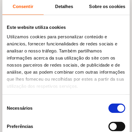
visitou ao longo de uma década, em todo o
Consentir
Detalhes
Sobre os cookies
país e até com sessões online para os EUA e
África. O Nuno é adorado por alunos e
professores essencialmente pelo facto de toda
Este website utiliza cookies
a sua apresentação irradiar descontração e
humor. O facto de o Nuno também ser
Utilizamos cookies para personalizar conteúdo e
ilustrador e de terminar as sessões com um
anúncios, fornecer funcionalidades de redes sociais e
desenho passo a passo também suscita muito
analisar o nosso tráfego. Também partilhamos
entusiasmo. A dinâmica das sessões tem
informações acerca da sua utilização do site com os
conhecido constantes novidades e melhorias
nossos parceiros de redes sociais, de publicidade e de
de modo a serem cada vez mais cativantes. Eu
análise, que as podem combinar com outras informações
própria, que já assisti a dezenas e dezenas de
que lhes forneceu ou recolhidas por estes a partir da sua
apresentações, continuo sempre a divertir-me
utilização dos respetivos serviços.
imenso!»
Seleção
Sobre a recente integração no
Plano Nacional
Necessários
de
de Leitura
, Filipa Casqueiro, sublinha: «Como
consentimento
editora, é com grande orgulho que vejo esta
coleção integrar o PNL. Uma coleção que tem
Preferências