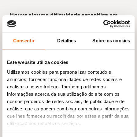
Houve alguma dificuldade específica em
escrever sobre o amor queer num contexto
histórico opressivo?
Consentir
Detalhes
Sobre os cookies
Achamos que a principal dificuldade foi
encontrar informação sobre as nuances da
vida na comunidade LGBTQIA+ durante a
Este website utiliza cookies
época soviética. Naquela altura, era um tema
muito tabu, pode dizer-se que as pessoas
Utilizamos cookies para personalizar conteúdo e
queer eram praticamente invisíveis para a
anúncios, fornecer funcionalidades de redes sociais e
sociedade e, nos momentos em que se
analisar o nosso tráfego. Também partilhamos
tornavam visíveis, havia negação,
informações acerca da sua utilização do site com os
incompreensão, ódio e uma tendência para
nossos parceiros de redes sociais, de publicidade e de
encobrir e até ignorar a sua existência. Isto
análise, que as podem combinar com outras informações
fez com que haja pouquíssimas publicações
que lhes forneceu ou recolhidas por estes a partir da sua
acerca do tema, tanto nos meios de
utilização dos respetivos serviços.
comunicação social, como historicamente.