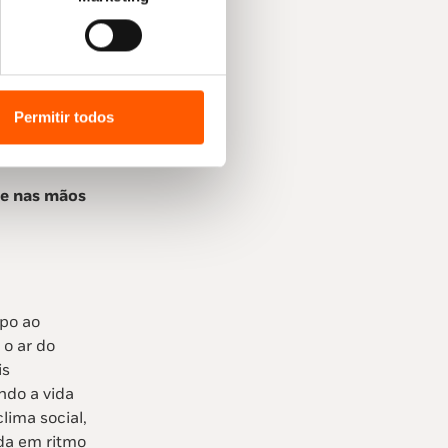
 isto já
oibição do seu
itando a
Permitir todos
te nas mãos
rpo ao
 o ar do
is
ndo a vida
lima social,
ida em ritmo