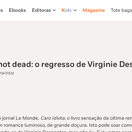
es
Ebooks
Editoras
K
i
d
s
Magazine
Tote bag
not dead: o regresso de Virginie D
09/2023
o jornal Le Monde,
Caro Idiota
, o livro sensação da última r
m romance luminoso, de grande doçura. Isto pode soar co