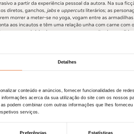
asivo a partir da experiência pessoal da autora. Na sua fi
s diretos, ganchos,
jabs
e
uppercuts
literários; as persona
erem morrer a meter-se no yoga, vogam entre as armadilhas
nta aos incautos e têm uma relação unha com carne com 
tes, com as misérias humanas, com o conceito de moralidad
 família de classe operária de Nancy, Virginie Daget (Desp
onstruiu um percurso de autora, escritora, cineasta, em par
de vida marcada por abusos, consumos e marginalidades. C
Detalhes
 os limites da sociedade burguesa e da sua normalidade, ac
 invetivas e uma espécie de Voz da Verdade, com a autorid
ários mundos de que se compõe a experiência humana con
a adolescência especialmente problemática – foi internada 
onalizar conteúdo e anúncios, fornecer funcionalidades de redes
psiquiátrica e sofreu uma violação aos 17 anos -, Virginie a
informações acerca da sua utilização do site com os nossos pa
 estudos e deambulou pelas cidades e pelas margens de uma
ue as podem combinar com outras informações que lhes forneceu 
lamour; trabalhou como empregada doméstica, vendedora d
respetivos serviços.
 casas de massagens, jornalista freelance de música e críti
E pelo meio foi lançando o seu discurso literário contra as 
Preferências
Estatísticas
ões, as quais tentaram abraçá-la: nomeada para a Academia 