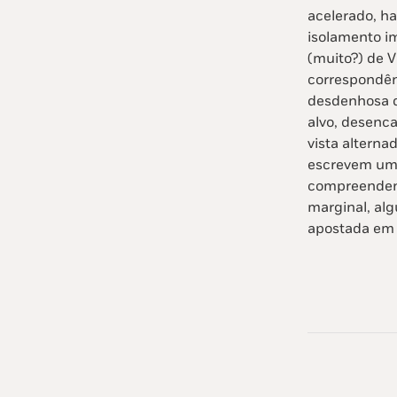
acelerado, h
isolamento im
(muito?) de V
correspondênc
desdenhosa d
alvo, desenca
vista altern
escrevem um 
compreendend
marginal, alg
apostada em 