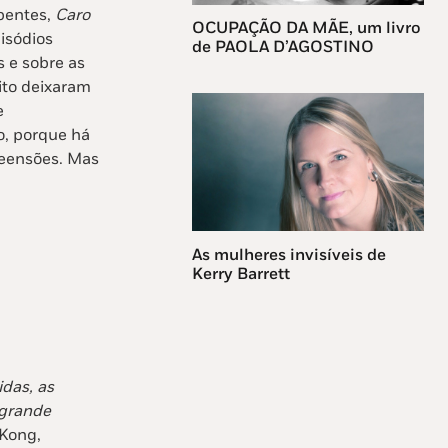
spentes,
Caro
OCUPAÇÃO DA MÃE, um livro
isódios
de PAOLA D’AGOSTINO
s e sobre as
ito deixaram
e
o, porque há
reensões. Mas
As mulheres invisíveis de
Kerry Barrett
idas, as
 grande
 Kong,