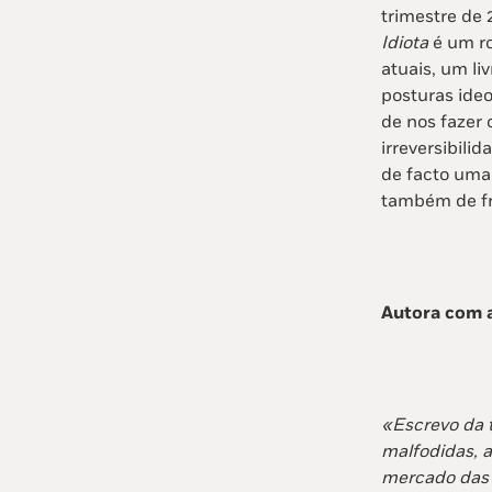
trimestre de 
Idiota
é um ro
atuais, um li
posturas ide
de nos fazer
irreversibili
de facto uma
também de fra
Autora com a
«Escrevo da t
malfodidas, a
mercado das 