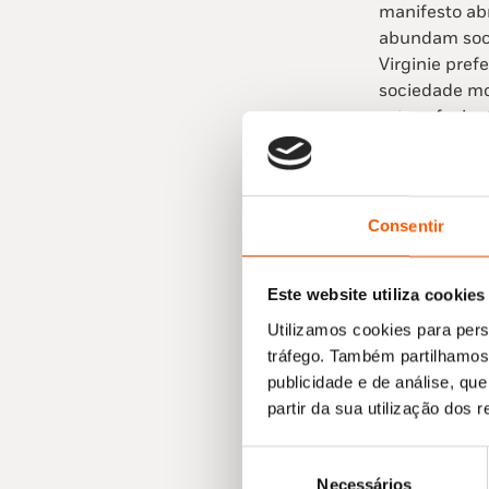
manifesto abr
abundam soco
Virginie pref
sociedade mo
estupefacien
Nascida numa
de plume
) c
experiência 
Consentir
obras, testa
provocações,
Este website utiliza cookies
conhece os v
Depois de um
Utilizamos cookies para pers
numa clínica 
tráfego. Também partilhamos 
família e os
publicidade e de análise, q
alheada do g
partir da sua utilização dos 
prostituta em
pornografia. 
Seleção
Necessários
as instituiç
de