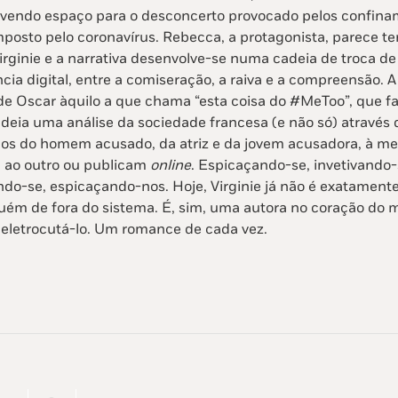
avendo espaço para o desconcerto provocado pelos confina
posto pelo coronavírus. Rebecca, a protagonista, parece te
irginie e a narrativa desenvolve-se numa cadeia de troca de
ia digital, entre a comiseração, a raiva e a compreensão.
e Oscar àquilo a que chama “esta coisa do #MeToo”, que fa
deia uma análise da sociedade francesa (e não só) através 
ados do homem acusado, da atriz e da jovem acusadora, à m
ao outro ou publicam
online
. Espicaçando-se, invetivando-
o-se, espicaçando-nos. Hoje, Virginie já não é exatament
uém de fora do sistema. É, sim, uma autora no coração do mé
eletrocutá-lo. Um romance de cada vez.