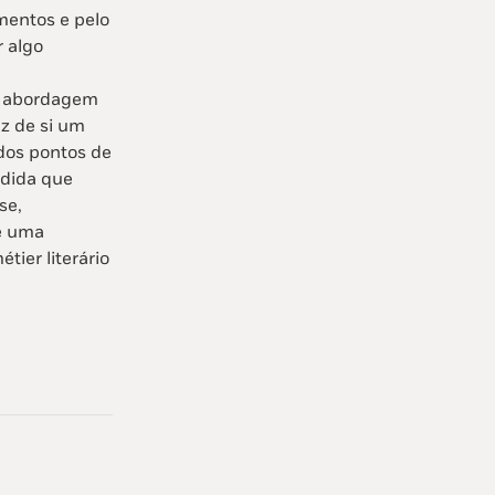
mentos e pelo
r algo
 A abordagem
z de si um
dos pontos de
edida que
se,
e uma
tier literário