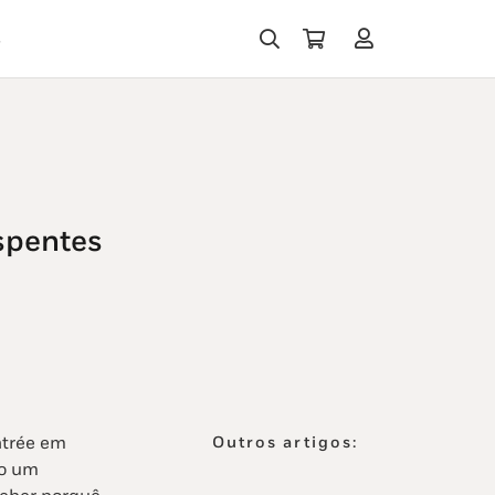
s
espentes
entrée em
Outros artigos:
mo um