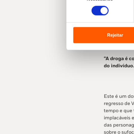
acabaria por 
consentimento
numa fase de 
filme
Baise-m
pátria da Lib
Rejeitar
“A droga é c
do indivíduo.
Este é um d
regresso de V
tempo e que t
implacáveis 
das personag
sobre o sufoc