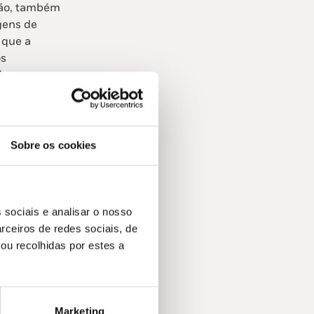
cção, também
gens de
 que a
os
e.
entes é
nom
alelo com uma
om as suas
Sobre os cookies
umulando
ade de quem
temporânea.
pelos pais
 sociais e analisar o nosso
bandonou a
rceiros de redes sociais, de
 França
ou recolhidas por estes a
e discos,
ca de
convenções e
Marketing
Gouncourt,