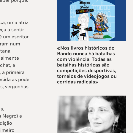
ceber porquê.
a, uma atriz
a a sentir
é um escritor
ntram num
«Nos livros históricos do
tana,
Bando nunca há batalhas
inalmente
com violência. Todas as
batalhas históricas são
chat, e
competições desportivas,
 à primeira
torneios de videojogos ou
ecida as pode
corridas radicais»
os, vergonhas
s,
u Negro) e
edição
rimeiro