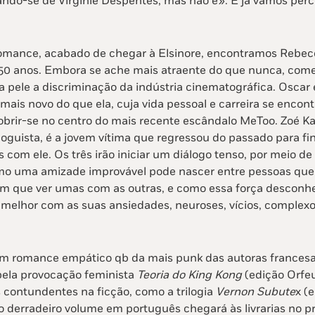
ando-se de Virginie Despentes, mas não é». E já vamos per
omance, acabado de chegar à Elsinore, encontramos Rebecc
0 anos. Embora se ache mais atraente do que nunca, começ
a pele a discriminação da indústria cinematográfica. Oscar 
mais novo do que ela, cuja vida pessoal e carreira se enco
obrir-se no centro do mais recente escândalo MeToo. Zoé Ka
loguista, é a jovem vítima que regressou do passado para f
s com ele. Os três irão iniciar um diálogo tenso, por meio de 
mo uma amizade improvável pode nascer entre pessoas que,
têm que ver umas com as outras, e como essa força desconh
r melhor com as suas ansiedades, neuroses, vícios, complex
um romance empático qb da mais punk das autoras francesa
pela provocação feminista
Teoria do King Kong
(edição Orfe
 contundentes na ficção, como a trilogia
Vernon Subute
x (
jo derradeiro volume em português chegará às livrarias no p