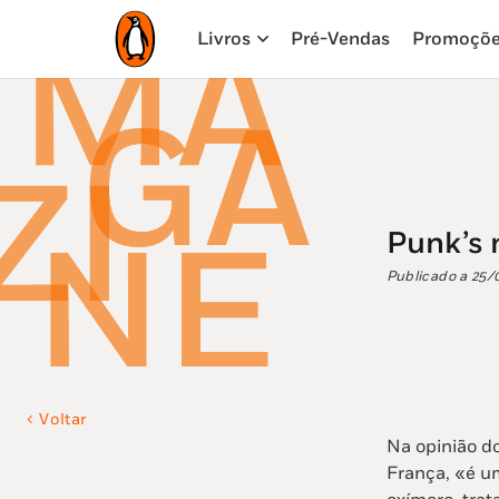
Livros
Pré-Vendas
Promoçõ
Punk’s 
Publicado a
25/
Voltar
Na opinião d
França, «é u