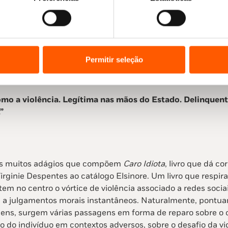
renunciar ao posto para poder dedicar-se mais à escrita. Mas
reconhecimento do seu valor autoral; para trás, ficava a pr
oi
, inspirado no livro que escreveu com o mesmo nome, ag
erdade, Igualdade e Fraternidade durante os anos 90.
Permitir seleção
omo a violência. Legítima nas mãos do Estado. Delinquen
”
os muitos adágios que compõem
Caro Idiota
, livro que dá co
irginie Despentes ao catálogo Elsinore. Um livro que respira
em no centro o vórtice de violência associado a redes socia
e a julgamentos morais instantâneos. Naturalmente, pontua
ens, surgem várias passagens em forma de reparo sobre o c
o do indivíduo em contextos adversos, sobre o desafio da v