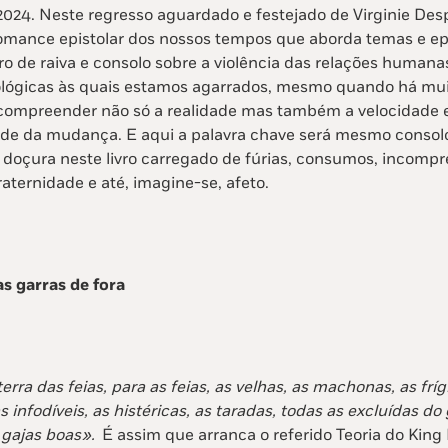
2024. Neste regresso aguardado e festejado de Virginie De
mance epistolar dos nossos tempos que aborda temas e ep
vro de raiva e consolo sobre a violência das relações humana
ológicas às quais estamos agarrados, mesmo quando há mu
 compreender não só a realidade mas também a velocidade 
dade da mudança. E aqui a palavra chave será mesmo consol
 doçura neste livro carregado de fúrias, consumos, incomp
ternidade e até, imagine-se, afeto.
s garras de fora
erra das feias, para as feias, as velhas, as machonas, as fríg
s infodíveis, as histéricas, as taradas, todas as excluídas do
gajas boas».
É assim que arranca o referido Teoria do King