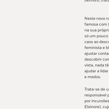
oxímoro, trat
Neste novo r
famosa com 5
na sua própri
só um pouco 
caos ao desc
feminista e b
ajustar conta
descobrir co
vista, nada 
ajudar a lida
e medos.
Trata-se de 
responsável 
por incursões
Elsinore), cu