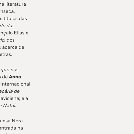
a literatura
onseca.
 títulos das
do das
nçalo Elias e
io
, dos
s acerca de
etras.
 que nos
es de
Anna
nternacional
ecária de
aviciene; e a
 Natal.
guesa Nora
entrada na