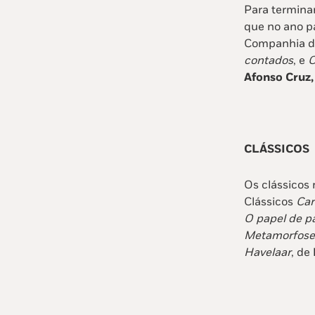
Para termina
que no ano p
Companhia da
contados
, e
O
Afonso Cruz
CLÁSSICOS
Os clássicos
Clássicos
Ca
r
O papel de pa
M
etamorfose
Havelaar
, de