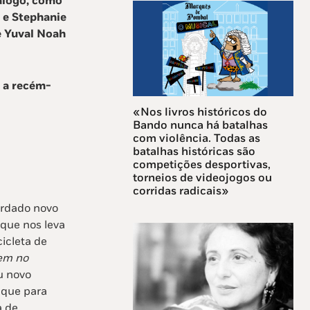
álogo, como
 e Stephanie
e Yuval Noah
 a recém-
«Nos livros históricos do
Bando nunca há batalhas
com violência. Todas as
batalhas históricas são
competições desportivas,
torneios de videojogos ou
corridas radicais»
ardado novo
 que nos leva
icleta de
em no
u novo
aque para
a de