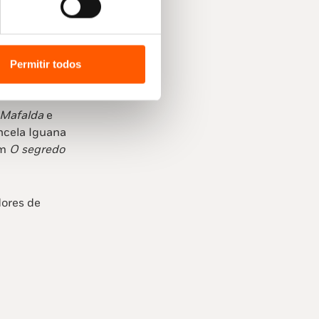
o nesta
e dos titãs
e a
Permitir todos
 Mafalda
e
ncela Iguana
om
O segredo
dores de