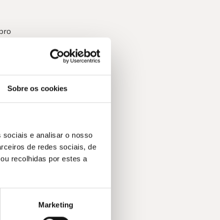
bro
História da
 as mulheres
,
s
Sobre os cookies
jornalista
squez. Noutro
 dedicado ao
 sociais e analisar o nosso
rceiros de redes sociais, de
ou recolhidas por estes a
última
Marketing