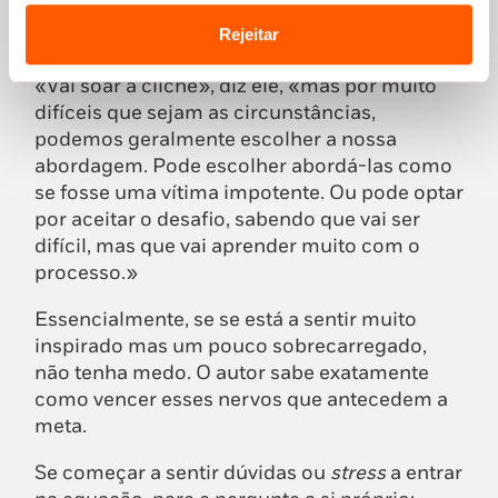
nós – também passou por períodos difíceis.
Embora esses momentos sejam inevitáveis,
Rejeitar
ele acredita que há formas de os ultrapassar.
«Vai soar a cliché», diz ele, «mas por muito
difíceis que sejam as circunstâncias,
podemos geralmente escolher a nossa
abordagem. Pode escolher abordá-las como
se fosse uma vítima impotente. Ou pode optar
por aceitar o desafio, sabendo que vai ser
difícil, mas que vai aprender muito com o
processo.»
Essencialmente, se se está a sentir muito
inspirado mas um pouco sobrecarregado,
não tenha medo. O autor sabe exatamente
como vencer esses nervos que antecedem a
meta.
Se começar a sentir dúvidas ou
stress
a entrar