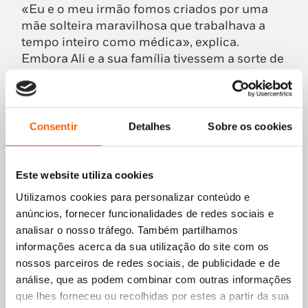
«Eu e o meu irmão fomos criados por uma
mãe solteira maravilhosa que trabalhava a
tempo inteiro como médica», explica.
Embora Ali e a sua família tivessem a sorte de
nunca se preocuparem com as necessidades
básicas, não havia o suficiente para gastar em
luxos que as crianças por vezes desejavam.
Sem deixar que a situação financeira os
Consentir
Detalhes
Sobre os cookies
desmobilizasse, Ali e o irmão arranjavam
formas criativas de ganhar dinheiro para a
PlayStation ou o computador portátil com
Este website utiliza cookies
que sonhavam.
Utilizamos cookies para personalizar conteúdo e
anúncios, fornecer funcionalidades de redes sociais e
«Penso que estas são as condições perfeitas
analisar o nosso tráfego. Também partilhamos
para a formação de um espírito empresarial»,
informações acerca da sua utilização do site com os
diz Ali. «Uma rede de segurança suficiente
nossos parceiros de redes sociais, de publicidade e de
para nos podermos dar ao luxo de correr
análise, que as podem combinar com outras informações
riscos e nunca nos preocuparmos seriamente
que lhes forneceu ou recolhidas por estes a partir da sua
com o facto de não conseguirmos pagar as