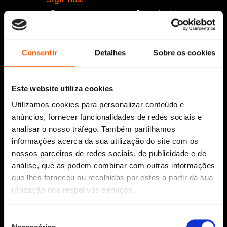
Consentir
Detalhes
Sobre os cookies
Aviso Legal
Política de Cookies
Política de segurança e privacidade
Este website utiliza cookies
Ajuda, Termos e Condições
Utilizamos cookies para personalizar conteúdo e
© 2026 Penguin Random House Grupo
anúncios, fornecer funcionalidades de redes sociais e
Editorial Unipessoal Lda.
analisar o nosso tráfego. Também partilhamos
Todos os direitos reservados.
informações acerca da sua utilização do site com os
Desenvolvido por
Make It Digital
nossos parceiros de redes sociais, de publicidade e de
análise, que as podem combinar com outras informações
que lhes forneceu ou recolhidas por estes a partir da sua
Sobre nós
utilização dos respetivos serviços.
Manuscritos
Bolsas Literárias
Seleção