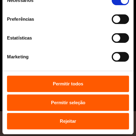
Necessários
de
Penguin Educação (Escolas e
consentimento
Bibliotecas)
Distribuição (profissionais)
Preferências
Contactos
Estatísticas
Marketing
* Portes grátis para Portugal Continental
Permitir todos
e Ilhas em compras superiores a 25€
Permitir seleção
Rejeitar