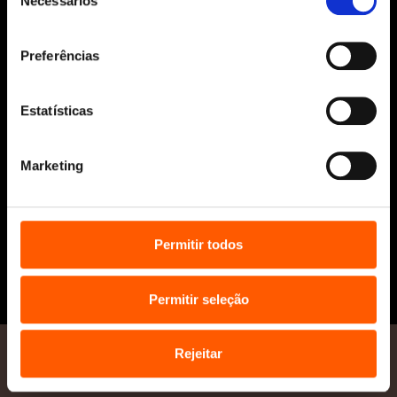
Necessários
de
Penguin Educação (Escolas e
consentimento
Bibliotecas)
Distribuição (profissionais)
Preferências
Contactos
Estatísticas
Marketing
* Portes grátis para Portugal Continental
Permitir todos
e Ilhas em compras superiores a 25€
Permitir seleção
Rejeitar