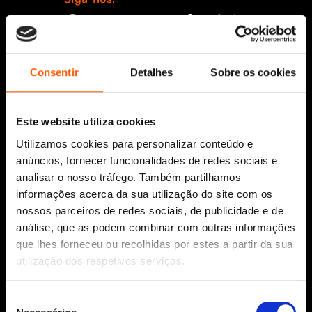
Consentir
Detalhes
Sobre os cookies
Aviso Legal
Política de Cookies
Política de segurança e privacidade
Este website utiliza cookies
Ajuda, Termos e Condições
Utilizamos cookies para personalizar conteúdo e
© 2026 Penguin Random House Grupo
anúncios, fornecer funcionalidades de redes sociais e
Editorial Unipessoal Lda.
analisar o nosso tráfego. Também partilhamos
Todos os direitos reservados.
informações acerca da sua utilização do site com os
Desenvolvido por
Make It Digital
nossos parceiros de redes sociais, de publicidade e de
análise, que as podem combinar com outras informações
que lhes forneceu ou recolhidas por estes a partir da sua
Sobre nós
utilização dos respetivos serviços.
Manuscritos
Bolsas Literárias
Seleção