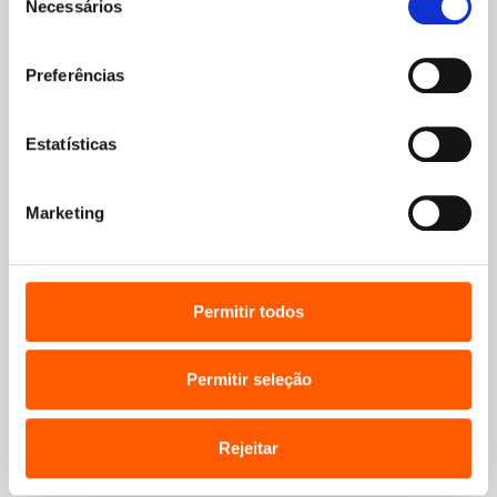
revolução porque estamos muito bem
Necessários
de
encaminhados, mas há muito produtos
consentimento
culturais para crianças – não só livros –
Preferências
que são verdadeiros atentados à
imaginação. As crianças, enquanto leitores,
não podem ser tratadas com
Estatísticas
condescendência. Elas é que vão dar
sentido às palavras dos adultos, elas são
Marketing
capazes de reescrever livros – portanto
essa abertura deve ser tida em conta, bem
como o seu sentido de humor, sinceridade
e acutilância. São um público muito
Permitir todos
desafiante, muitas vezes tratado como um
público fácil, que papa tudo desde que
tenha uma bonecada qualquer. Não é bem
Permitir seleção
assim. Aliás, se o meu filho de 2 anos fosse
crítico literário, muitas carreiras seriam
Rejeitar
destruídas.