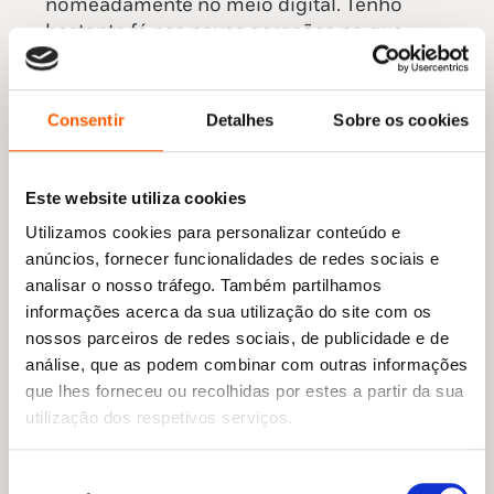
nomeadamente no meio digital. Tenho
bastante fé nas novas gerações no que
concerne à sobrevivência da literatura.
Apesar das solicitações e dos estímulos
serem muitos, apesar da busca por uma
Consentir
Detalhes
Sobre os cookies
gratificação imediata ameaçar o prazer
lento e saboreado da leitura, noto uma
grande predisposição para o consumo de
Este website utiliza cookies
conteúdos relacionados com a palavra –
Utilizamos cookies para personalizar conteúdo e
como podcasts ou audiolivros. Por isso,
anúncios, fornecer funcionalidades de redes sociais e
vamos tentar não cair no discurso de que
analisar o nosso tráfego. Também partilhamos
“no nosso tempo é que era bom”, senão
informações acerca da sua utilização do site com os
não tarda estamos como aquela malta que
nossos parceiros de redes sociais, de publicidade e de
acha que devia haver um Salazar a cada
análise, que as podem combinar com outras informações
esquina.
que lhes forneceu ou recolhidas por estes a partir da sua
utilização dos respetivos serviços.
É preciso uma “revolução” na literatura
para crianças?
Acho que não é preciso propriamente uma
Seleção