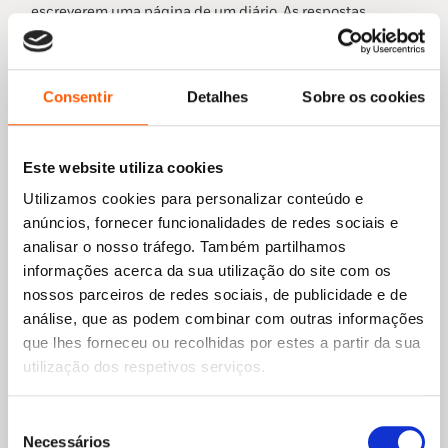
escreverem uma página de um diário. As respostas…
Ler mais
Consentir
Detalhes
Sobre os cookies
Este website utiliza cookies
Utilizamos cookies para personalizar conteúdo e
anúncios, fornecer funcionalidades de redes sociais e
analisar o nosso tráfego. Também partilhamos
informações acerca da sua utilização do site com os
nossos parceiros de redes sociais, de publicidade e de
análise, que as podem combinar com outras informações
Concurso Diário de uma miúda como
que lhes forneceu ou recolhidas por estes a partir da sua
tu!
utilização dos respetivos serviços.
A Penguin Kids lança um concurso de escrita para todos
os leitores, entre os 8 e os 14 anos, em…
Seleção
Necessários
de
Ler mais