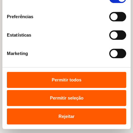
consentimento
Preferências
Estatísticas
Marketing
Permitir todos
Cinco coleções para a leitura autónoma
A transição dos álbuns para os livros de capítulos e para a
Permitir seleção
leitura autónoma faz-se através do equilíbrio entre texto…
Ler mais
Rejeitar