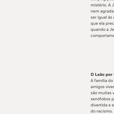
mistério. A 
nem agradar
ser igual às
que ela prec
quando a Je
comportamen
O Leão por 
A família do
amigos vive
são muitas v
xenófobos po
divertida e 
do racismo.