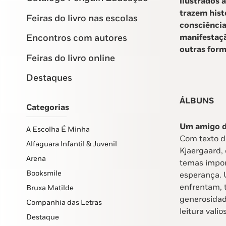
ilustrados a
trazem hist
Feiras do livro nas escolas
consciência
manifestaçã
Encontros com autores
outras form
Feiras do livro online
Destaques
ÁLBUNS
Categorias
Um amigo d
A Escolha É Minha
Com texto d
Alfaguara Infantil & Juvenil
Kjaergaard, 
Arena
temas impor
Booksmile
esperança. U
enfrentam, 
Bruxa Matilde
generosidad
Companhia das Letras
leitura vali
Destaque