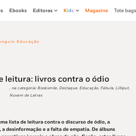
es
Ebooks
Editoras
K
i
d
s
Magazine
Tote bag
enguin Educação
e leitura: livros contra o ódio
, na categoria:
Booksmile
,
Destaque
,
Educação
,
Fábula
,
Lilliput
,
Nuvem de Letras
a lista de leitura contra o discurso de ódio, a
, a desinformação e a falta de empatia. De álbuns