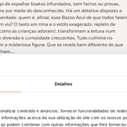
igo de espalhar boatos infundados, sem factos ou provas,
e por medo do desconhecido. Há um detetive disposto a
verdade: quem é, afinal, esse Bazoo Azul de que todos fala
viu? O texto em rima e o estilo exagerado, repleto de
(como as crianças adoram), transformam a leitura num
diversão e curiosidade crescentes. Tudo culmina no
m a misteriosa figura. Que se revela bem diferente do que
nham….
Detalhes
o Hotel
Valentina é muito popular e requisitado. Mas quando chega
pede, um tigre enorme, todos os clientes fogem,
onalizar conteúdo e anúncios, fornecer funcionalidades de redes
s, e o hotel fica vazio. Felizmente, aos poucos, começam a
informações acerca da sua utilização do site com os nossos pa
vos hóspedes, todos diferentes e com necessidades diversa
ue as podem combinar com outras informações que lhes forneceu 