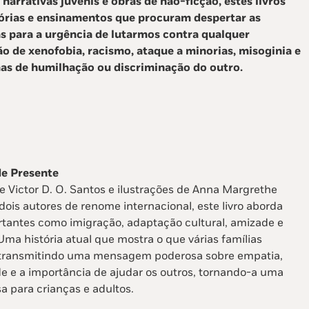
 narrativas juvenis e obras de não-ficção, estes livros
órias e ensinamentos que procuram despertar as
s para a urgência de lutarmos contra qualquer
o de xenofobia, racismo, ataque a minorias, misoginia e
as de humilhação ou discriminação do outro.
e Presente
e Victor D. O. Santos e ilustrações de Anna Margrethe
dois autores de renome internacional, este livro aborda
tantes como imigração, adaptação cultural, amizade e
ma história atual que mostra o que várias famílias
transmitindo uma mensagem poderosa sobre empatia,
e e a importância de ajudar os outros, tornando-a uma
osa para crianças e adultos.