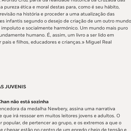
, Afonso Cruz parte da realidade histórica da Cruzada das
a pureza ética e moral destas para, como é seu hábito,
evisão na história e proceder a uma atualização das
ões infantis segundo o desejo de criação de um outro mundo
impoluto e socialmente harmónico. Um mundo mais puro
undamente humano. É, assim, um livro a ser lido em
 pais e filhos, educadores e crianças.» Miguel Real
S JUVENIS
Chan não está sozinha
 vencedora da medalha Newbery, assina uma narrativa
que irá ressoar em muitos leitores jovens e adultos. O
r popular, de pertencer ao grupo, e os extremos a que o
 chegar estão no centro de um enredo cheio de tensão e