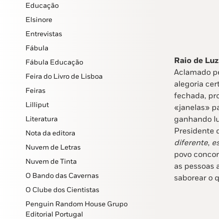
Educação
Elsinore
Entrevistas
Fábula
Raio de Luz
Fábula Educação
Aclamado pel
Feira do Livro de Lisboa
alegoria ce
Feiras
fechada, pro
Lilliput
«janelas» p
ganhando lu
Literatura
Presidente 
Nota da editora
diferente
,
es
Nuvem de Letras
povo concor
Nuvem de Tinta
as pessoas a
O Bando das Cavernas
saborear o 
O Clube dos Cientistas
Penguin Random House Grupo
Editorial Portugal