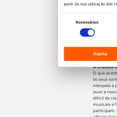
Finalista do
partir da sua utilização dos 
diversidade 
caloroso e 
Seleção
das vivênci
Necessários
de
atravessamo
consentimento
Rejeitar
A Cruzada d
O que acont
os seus son
interpela a 
ouvir a noss
difícil de cl
musicais e 
participam. 