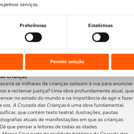
 prestigiado The Klaus Flugge Prize, esta fábula sobre
respetivos serviços.
e aceitação das diferenças cativa os leitores com o seu tom
uma mensagem muito positiva sobre os temas da inclusão e
as em comunidade, de enorme relevância nos tempos que
Preferências
Estatísticas
s.
Permitir seleção
as Crianças
eceria se milhares de crianças saíssem à rua para anunciar
hos e reclamar justiça? Uma obra profundamente atual, que
pensar no estado do mundo e na importância de agir e fazer
a voz.
A Cruzada das Crianças
é uma obra fundamental,
assificar, que contém texto teatral, ilustrações, pautas
fotografias atuais de manifestações em que as crianças
Dá que pensar a leitores de todas as idades.