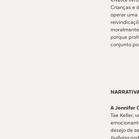
«Neste livro
Crianças e d
operar uma r
reivindicaç
moralmente 
porque prof
conjunto por
NARRATIVA
A Jennifer 
Tae Keller,
emocionante 
desejo de se
bullying
pode