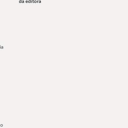
da editora
ia
to