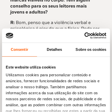
marcas visíveis no corpo. Tem algum
conselho para os seus leitores mais
jovens e adultos?
R:
Bom, penso que a violência verbal e
psicológica é pior do que a física. Pode ser
sob a forma de uma subtil chantagem
emocional, na atribuição da culpa, até
chegar ao desprezo e à humilhação. Se
Consentir
Detalhes
Sobre os cookies
pensarmos bem, toda a violência física é
psicológica.
Gostaria muito de conseguir, através destes
Este website utiliza cookies
livros, que vejam saídas e caminhos, e que
Utilizamos cookies para personalizar conteúdo e
escolham o que lhes fizer mais sentido.
anúncios, fornecer funcionalidades de redes sociais e
Não dou nenhum conselho específico, isso
analisar o nosso tráfego. Também partilhamos
seria moralizar os livros: mostro pistas para
informações acerca da sua utilização do site com os
que saibam que existe esse poder de
nossos parceiros de redes sociais, de publicidade e de
escolha e que não precisam de aceitar
análise, que as podem combinar com outras informações
essas afrontas do dia-a-dia.
que lhes forneceu ou recolhidas por estes a partir da sua