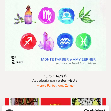
O
O
15,75
€
14,17
€
preço
preço
Astrologia para o Bem-Estar
original
atual
Monte Farber
,
Amy Zerner
era:
é:
15,75 €.
14,17 €.