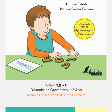
O
O
8,85
€
7,96
€
preço
preço
Descobrir a Gramática – 1.º Ano
original
atual
Antónia Estrela
,
Patrícia Santos Ferreira
era:
é:
8,85 €.
7,96 €.