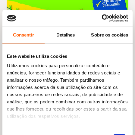
Consentir
Detalhes
Sobre os cookies
Este website utiliza cookies
Utilizamos cookies para personalizar conteúdo e
anúncios, fornecer funcionalidades de redes sociais e
analisar o nosso tráfego. Também partilhamos
informações acerca da sua utilização do site com os
nossos parceiros de redes sociais, de publicidade e de
análise, que as podem combinar com outras informações
O
O
10,45
€
9,40
€
que lhes forneceu ou recolhidas por estes a partir da sua
preço
preço
Semana a Silabar
utilização dos respetivos serviços.
original
atual
Sandrina Esteves
,
Antónia Estrela
era:
é:
10,45 €.
9,40 €.
Seleção