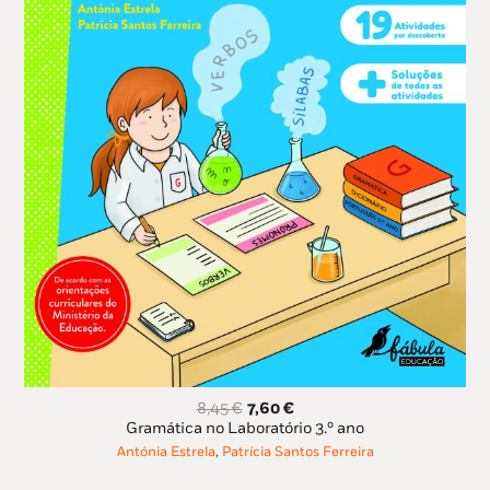
O
O
8,45
€
7,60
€
preço
preço
Gramática no Laboratório 3.º ano
original
atual
Antónia Estrela
,
Patrícia Santos Ferreira
era:
é:
8,45 €.
7,60 €.