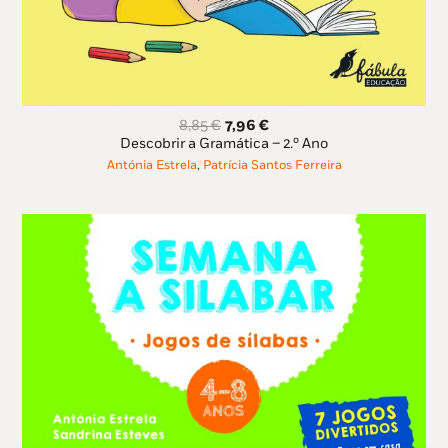
O
O
8,85
€
7,96
€
preço
preço
Descobrir a Gramática – 2.º Ano
original
atual
Antónia Estrela
,
Patrícia Santos Ferreira
era:
é:
8,85 €.
7,96 €.