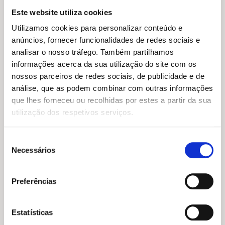
Este website utiliza cookies
Utilizamos cookies para personalizar conteúdo e
anúncios, fornecer funcionalidades de redes sociais e
analisar o nosso tráfego. Também partilhamos
informações acerca da sua utilização do site com os
nossos parceiros de redes sociais, de publicidade e de
análise, que as podem combinar com outras informações
que lhes forneceu ou recolhidas por estes a partir da sua
utilização dos respetivos serviços.
Seleção
Necessários
de
consentimento
Preferências
O
O
20,95
€
18,86
€
preço
preço
Cinquenta Palavras para Chuva
original
atual
Asha Lemmie
era:
é:
Estatísticas
20,95 €.
18,86 €.