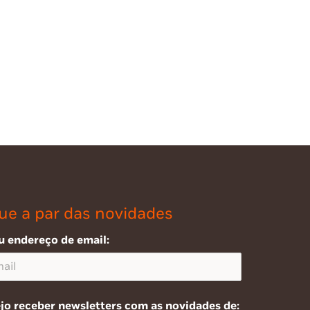
ue a par das novidades
u endereço de email:
jo receber newsletters com as novidades de: