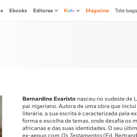
es
Ebooks
Editoras
K
i
d
s
Magazine
Tote bag
Bernardine Evaristo
nasceu no sudeste de Lo
pai nigeriano. Autora de uma obra que inclui 
literária, a sua escrita é caracterizada pela
forma e escolha de temas, onde desafia os m
africanas e das suas identidades. O seu últ
ex-aequo com
Os Testamentos
(Ed. Bertrand