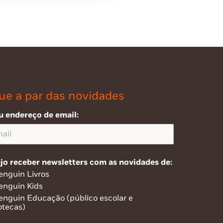
ue a par das novidades
u endereço de email:
jo receber newsletters com as novidades de:
enguin Livros
enguin Kids
enguin Educação (público escolar e
otecas)