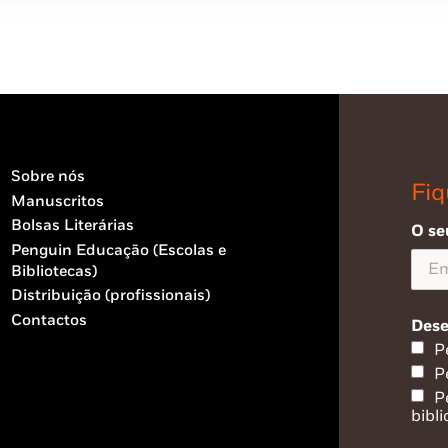
Sobre nós
Fiq
Manuscritos
Bolsas Literárias
O se
Penguin Educação (Escolas e
Bibliotecas)
Distribuição (profissionais)
Contactos
Dese
P
P
P
bibli