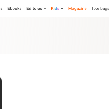
es
Ebooks
Editoras
K
i
d
s
Magazine
Tote bag