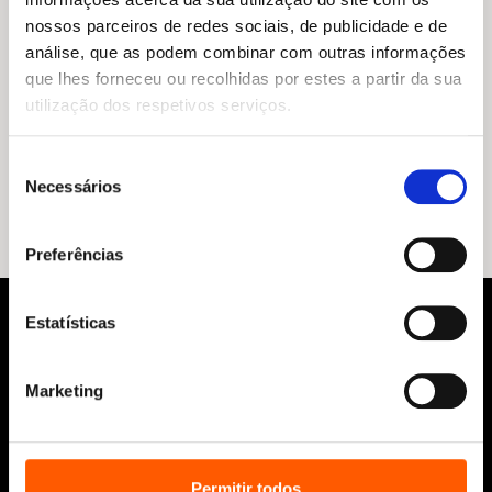
nossos parceiros de redes sociais, de publicidade e de
análise, que as podem combinar com outras informações
que lhes forneceu ou recolhidas por estes a partir da sua
utilização dos respetivos serviços.
O
O
17,55
€
15,80
€
preço
preço
Amãezónia
original
atual
Seleção
Rita M. Pereira
,
Diana Garrido
era:
é:
Necessários
de
17,55 €.
15,80 €.
consentimento
Preferências
Estatísticas
Marketing
Siga-nos:
Permitir todos