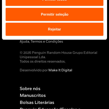
Permitir seleção
Aviso Legal
Rejeitar
Política de Cookies
Política de segurança e privacidade
Ajuda, Termos e Condições
© 2026 Penguin Random House Grupo Editorial
Unipessoal Lda.
Todos os direitos reservados.
Desenvolvido por
Make It Digital
Sobre nós
Manuscritos
Bolsas Literárias