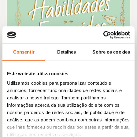
Consentir
Detalhes
Sobre os cookies
Este website utiliza cookies
Utilizamos cookies para personalizar conteúdo e
anúncios, fornecer funcionalidades de redes sociais e
analisar o nosso tráfego. Também partilhamos
informações acerca da sua utilização do site com os
O
O
18,45
€
16,61
€
preço
preço
nossos parceiros de redes sociais, de publicidade e de
Manual de Habilidades Esquecidas
original
atual
análise, que as podem combinar com outras informações
Elaine Batiste
,
Natalie Crowley
era:
é:
que lhes forneceu ou recolhidas por estes a partir da sua
18,45 €.
16,61 €.
utilização dos respetivos serviços.