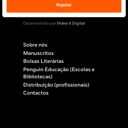
© 2026 Penguin Random House Grupo Editorial
Rejeitar
Unipessoal Lda.
Todos os direitos reservados.
Desenvolvido por
Make It Digital
Sobre nós
Manuscritos
Bolsas Literárias
Penguin Educação (Escolas e
Bibliotecas)
Distribuição (profissionais)
Contactos