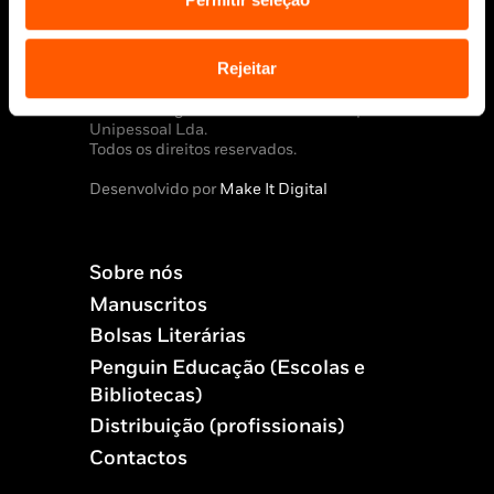
Política de Cookies
Política de segurança e privacidade
Ajuda, Termos e Condições
Rejeitar
© 2026 Penguin Random House Grupo Editorial
Unipessoal Lda.
Todos os direitos reservados.
Desenvolvido por
Make It Digital
Sobre nós
Manuscritos
Bolsas Literárias
Penguin Educação (Escolas e
Bibliotecas)
Distribuição (profissionais)
Contactos