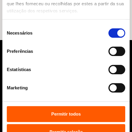
preço
preço
Histórias de Princesas
que lhes forneceu ou recolhidas por estes a partir da sua
original
atual
Elizabeth Dale
utilização dos respetivos serviços.
era:
é:
15,95 €.
14,36 €.
Seleção
Necessários
de
consentimento
Preferências
Estatísticas
Marketing
Siga-nos:
Permitir todos
Aviso Legal
Permitir seleção