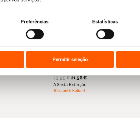
Preferências
Estatísticas
Permitir seleção
O
O
23,95
€
21,56
€
A Sexta Extinção
preço
preço
Elizabeth Kolbert
original
atual
era:
é:
23,95 €.
21,56 €.