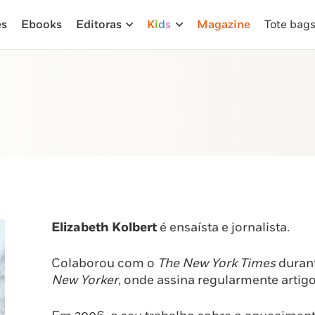
es
Ebooks
Editoras
K
i
d
s
Magazine
Tote bag
Elizabeth Kolbert
é ensaísta e jornalista.
Colaborou com o
The New York Times
durant
New Yorker
, onde assina regularmente artigo