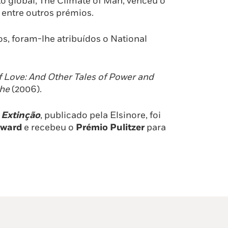
o global, The Climate of Man, venceu o
 entre outros prémios.
s, foram-lhe atribuídos o National
f Love: And Other Tales of Power and
phe
(2006).
 Extinção
, publicado pela Elsinore, foi
Award
e recebeu o
Prémio Pulitzer
para