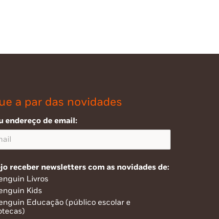
ue a par das novidades
u endereço de email:
jo receber newsletters com as novidades de:
enguin Livros
enguin Kids
enguin Educação (público escolar e
otecas)