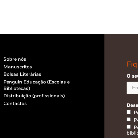
Sobre nós
Fiq
Manuscritos
Bolsas Literárias
O se
Penguin Educação (Escolas e
Bibliotecas)
Distribuição (profissionais)
Contactos
Dese
P
P
P
bibli