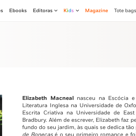
es
Ebooks
Editoras
K
i
d
s
Magazine
Tote bag
Elizabeth Macneal
nasceu na Escócia e
Literatura Inglesa na Universidade de Ox
Escrita Criativa na Universidade de Eas
Bradbury. Além de escrever, Elizabeth faz
fundo do seu jardim, às quais se dedica tã
de Bonecas
é o seu primeiro romance e foi