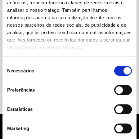
anúncios, fornecer funcionalidades de redes sociais e
analisar o nosso tráfego. Também partilhamos
informações acerca da sua utilização do site com os
nossos parceiros de redes sociais, de publicidade e de
análise, que as podem combinar com outras informações
que lhes forneceu ou recolhidas por estes a partir da sua
utilização dos respetivos serviços.
Seleção
O
O
19,45
€
17,50
€
Necessários
de
preço
preço
O Clube (Ellery Lloyd)
consentimento
original
atual
Ellery Lloyd
era:
é:
Preferências
19,45 €.
17,50 €.
Estatísticas
Marketing