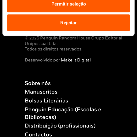
Aviso Legal
Permitir seleção
Política de Cookies
Política de segurança e privacidade
Rejeitar
Ajuda, Termos e Condições
© 2026 Penguin Random House Grupo Editorial
Unipessoal Lda.
Todos os direitos reservados.
Desenvolvido por
Make It Digital
Sobre nós
Manuscritos
Bolsas Literárias
Penguin Educação (Escolas e
Bibliotecas)
Distribuição (profissionais)
Contactos