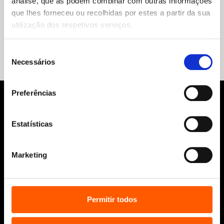
análise, que as podem combinar com outras informações
O
O
13,95
€
12,56
€
que lhes forneceu ou recolhidas por estes a partir da sua
preço
preço
Não consigo dormir
utilização dos respetivos serviços.
original
atual
Emma Farrarons
era:
é:
13,95 €.
12,56 €.
Seleção
Necessários
de
consentimento
Preferências
Estatísticas
Marketing
Siga-nos:
Permitir todos