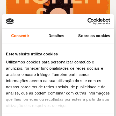
Consentir
Detalhes
Sobre os cookies
Este website utiliza cookies
Utilizamos cookies para personalizar conteúdo e
anúncios, fornecer funcionalidades de redes sociais e
analisar o nosso tráfego. Também partilhamos
informações acerca da sua utilização do site com os
nossos parceiros de redes sociais, de publicidade e de
análise, que as podem combinar com outras informações
O
O
19,95
€
17,96
€
que lhes forneceu ou recolhidas por estes a partir da sua
preço
preço
O Homem-Sol
utilização dos respetivos serviços.
original
atual
Emma Stonex
era:
é:
19,95 €.
17,96 €.