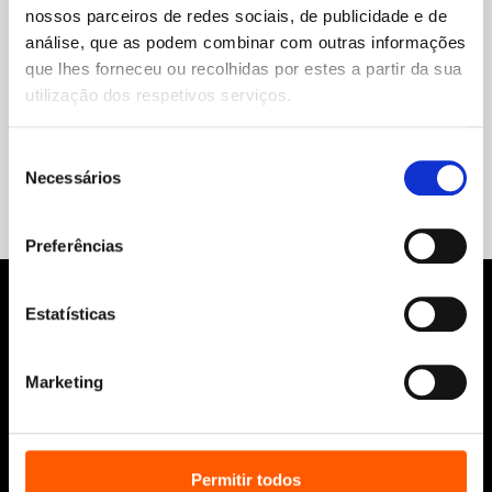
nossos parceiros de redes sociais, de publicidade e de
análise, que as podem combinar com outras informações
que lhes forneceu ou recolhidas por estes a partir da sua
utilização dos respetivos serviços.
O
O
16,45
€
14,80
€
preço
preço
Há um fantasma na escola
original
atual
Emmanuelle Cosso
Seleção
era:
é:
Necessários
16,45 €.
14,80 €.
de
consentimento
Preferências
Estatísticas
Marketing
Siga-nos:
Permitir todos