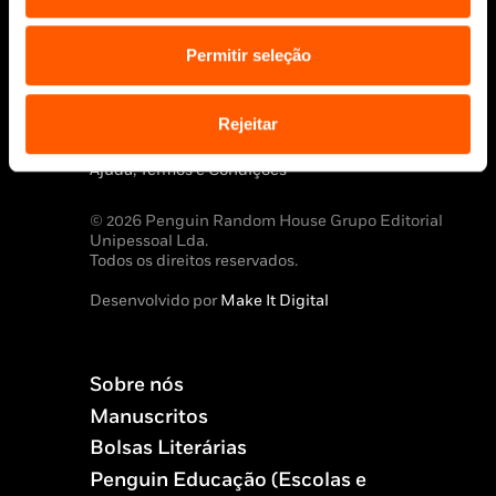
Permitir seleção
Aviso Legal
Política de Cookies
Rejeitar
Política de segurança e privacidade
Ajuda, Termos e Condições
© 2026 Penguin Random House Grupo Editorial
Unipessoal Lda.
Todos os direitos reservados.
Desenvolvido por
Make It Digital
Sobre nós
Manuscritos
Bolsas Literárias
Penguin Educação (Escolas e