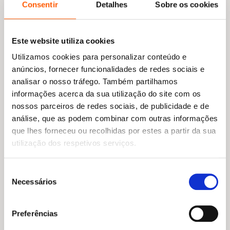
Consentir
Detalhes
Sobre os cookies
O
O
9,95
€
8,96
€
preço
preço
Este website utiliza cookies
Toca e Sente: Os Animais Bebés
original
atual
Fiona Huisman
Utilizamos cookies para personalizar conteúdo e
era:
é:
9,95 €.
8,96 €.
anúncios, fornecer funcionalidades de redes sociais e
analisar o nosso tráfego. Também partilhamos
informações acerca da sua utilização do site com os
nossos parceiros de redes sociais, de publicidade e de
análise, que as podem combinar com outras informações
que lhes forneceu ou recolhidas por estes a partir da sua
utilização dos respetivos serviços.
Seleção
Necessários
de
consentimento
Preferências