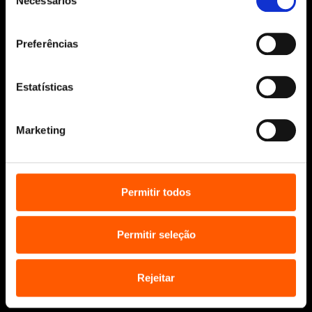
Necessários
de
consentimento
Preferências
Siga-nos:
Estatísticas
Marketing
Aviso Legal
Política de Cookies
Política de segurança e privacidade
Permitir todos
Ajuda, Termos e Condições
© 2026 Penguin Random House Grupo Editorial
Permitir seleção
Unipessoal Lda.
Todos os direitos reservados.
Desenvolvido por
Make It Digital
Rejeitar