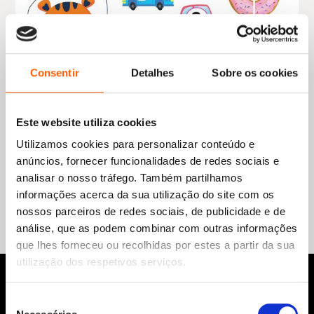
Consentir
Detalhes
Sobre os cookies
Este website utiliza cookies
Utilizamos cookies para personalizar conteúdo e
O
O
11,95
€
10,76
€
anúncios, fornecer funcionalidades de redes sociais e
preço
preço
Matemática a Brincar
original
atual
analisar o nosso tráfego. Também partilhamos
Freya Storch
era:
é:
informações acerca da sua utilização do site com os
11,95 €.
10,76 €.
nossos parceiros de redes sociais, de publicidade e de
análise, que as podem combinar com outras informações
que lhes forneceu ou recolhidas por estes a partir da sua
utilização dos respetivos serviços.
Seleção