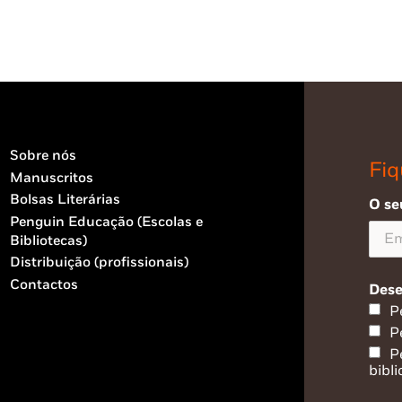
Sobre nós
Fiq
Manuscritos
Bolsas Literárias
O se
Penguin Educação (Escolas e
Bibliotecas)
Distribuição (profissionais)
Contactos
Dese
P
P
P
bibli