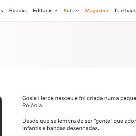
es
Ebooks
Editoras
K
i
d
s
Magazine
Tote bag
Gosia Herba nasceu e foi criada numa peque
Polónia.
Desde que se lembra de ser “gente” que adora
infantis e bandas desenhadas.