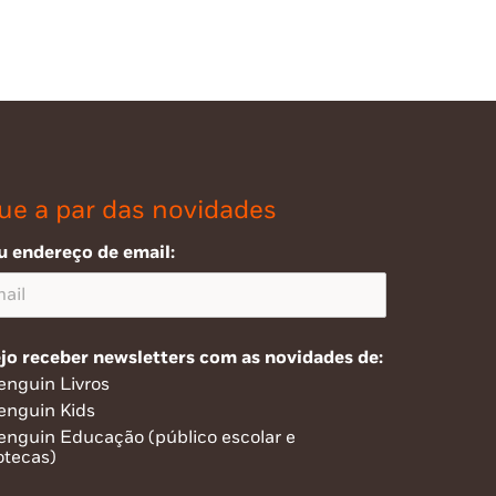
ue a par das novidades
u endereço de email:
jo receber newsletters com as novidades de:
enguin Livros
enguin Kids
enguin Educação (público escolar e
otecas)