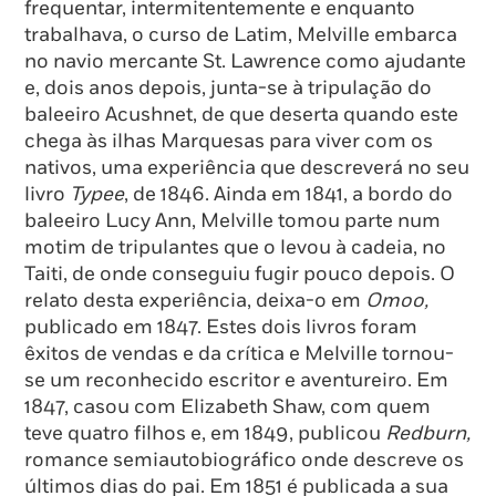
frequentar, intermitentemente e enquanto
trabalhava, o curso de Latim, Melville embarca
no navio mercante St. Lawrence como ajudante
e, dois anos depois, junta-se à tripulação do
baleeiro Acushnet, de que deserta quando este
chega às ilhas Marquesas para viver com os
nativos, uma experiência que descreverá no seu
livro
Typee
, de 1846. Ainda em 1841, a bordo do
baleeiro Lucy Ann, Melville tomou parte num
motim de tripulantes que o levou à cadeia, no
Taiti, de onde conseguiu fugir pouco depois. O
relato desta experiência, deixa-o em
Omoo,
publicado em 1847. Estes dois livros foram
êxitos de vendas e da crítica e Melville tornou-
se um reconhecido escritor e aventureiro. Em
1847, casou com Elizabeth Shaw, com quem
teve quatro filhos e, em 1849, publicou
Redburn,
romance semiautobiográfico onde descreve os
últimos dias do pai. Em 1851 é publicada a sua