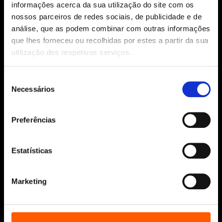
informações acerca da sua utilização do site com os
Siga-nos:
nossos parceiros de redes sociais, de publicidade e de
análise, que as podem combinar com outras informações
que lhes forneceu ou recolhidas por estes a partir da sua
utilização dos respetivos serviços.
Aviso Legal
Política de Cookies
Seleção
Política de segurança e privacidade
Necessários
de
Ajuda, Termos e Condições
consentimento
© 2026 Penguin Random House Grupo Editorial
Preferências
Unipessoal Lda.
Todos os direitos reservados.
Estatísticas
Desenvolvido por
Make It Digital
Marketing
Sobre nós
Manuscritos
Bolsas Literárias