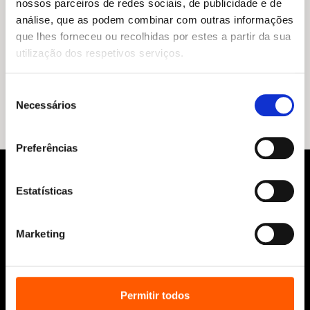
nossos parceiros de redes sociais, de publicidade e de
análise, que as podem combinar com outras informações
que lhes forneceu ou recolhidas por estes a partir da sua
O
O
23,99
€
21,59
€
preço
preço
Orlando Furioso, de Ludovico Ariosto, Contado por Italo
utilização dos respetivos serviços.
original
atual
Calvino
era:
é:
Italo Calvino
23,99 €.
21,59 €.
Seleção
Necessários
de
consentimento
Preferências
Estatísticas
Marketing
Siga-nos:
Permitir todos