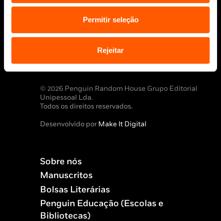
Permitir seleção
Aviso Legal
Política de Cookies
Rejeitar
Política de segurança e privacidade
Ajuda, Termos e Condições
© 2026 Penguin Random House Grupo Editorial
Unipessoal Lda.
Todos os direitos reservados.
Desenvolvido por
Make It Digital
Sobre nós
Manuscritos
Bolsas Literárias
Penguin Educação (Escolas e
Bibliotecas)