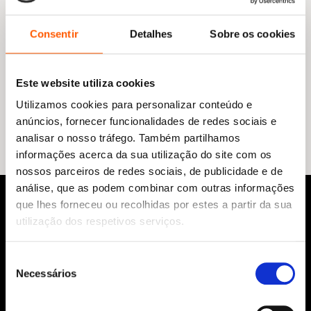
Consentir
Detalhes
Sobre os cookies
O
O
13,95
€
12,55
€
Este website utiliza cookies
preço
preço
Este Livro Vai Pôr-te a Dormir!
original
atual
Jory John
,
Olivier Tallec
Utilizamos cookies para personalizar conteúdo e
era:
é:
anúncios, fornecer funcionalidades de redes sociais e
13,95 €.
12,55 €.
analisar o nosso tráfego. Também partilhamos
informações acerca da sua utilização do site com os
nossos parceiros de redes sociais, de publicidade e de
análise, que as podem combinar com outras informações
que lhes forneceu ou recolhidas por estes a partir da sua
utilização dos respetivos serviços.
Seleção
Necessários
de
consentimento
Siga-nos: