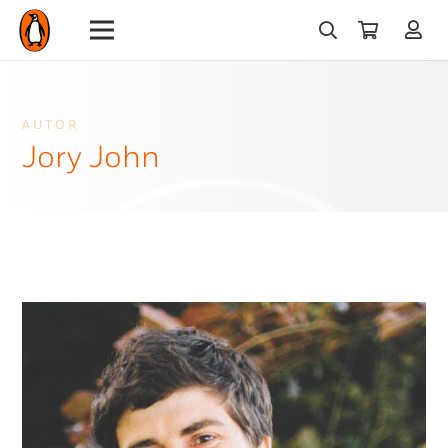
AUTOR
Jory John