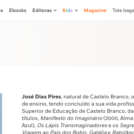
es
Ebooks
Editoras
K
i
d
s
Magazine
Tote bag
José Dias Pires
, natural de Castelo Branco, 
de ensino, tendo concluído a sua vida profis
Superior de Educação de Castelo Branco, da q
títulos,
Manifesto do Imaginário
(2000, Alma 
Azul),
Os Lápis Transmaginadores
e os
Segre
Viagem ao País dos Bobis
,
Gatália
e
Ratolând