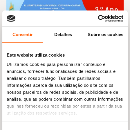
Consentir
Detalhes
Sobre os cookies
Este website utiliza cookies
Utilizamos cookies para personalizar conteúdo e
anúncios, fornecer funcionalidades de redes sociais e
analisar o nosso tráfego. Também partilhamos
informações acerca da sua utilização do site com os
nossos parceiros de redes sociais, de publicidade e de
análise, que as podem combinar com outras informações
que lhes forneceu ou recolhidas por estes a partir da sua
utilização dos respetivos serviços.
O
O
6,59
€
5,93
€
preço
preço
Play: Atividades Lúdicas – Inglês 3.º Ano
Seleção