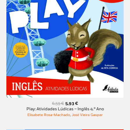
O
O
6,59
€
5,93
€
preço
preço
Play: Atividades Lúdicas – Inglês 4.º Ano
original
atual
Elisabete Rosa-Machado
,
José Vieira Gaspar
era:
é:
6,59 €.
5,93 €.