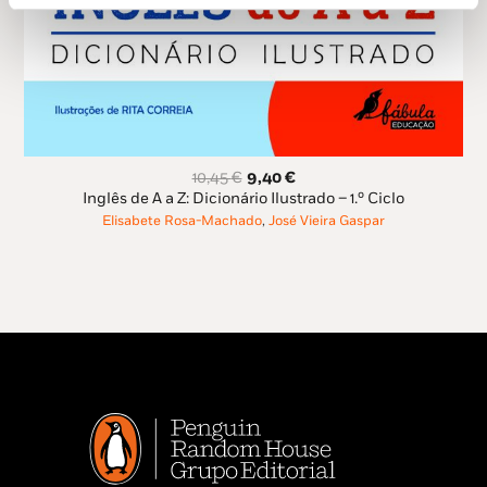
O
O
10,45
€
9,40
€
preço
preço
Inglês de A a Z: Dicionário Ilustrado – 1.º Ciclo
original
atual
Elisabete Rosa-Machado
,
José Vieira Gaspar
era:
é:
10,45 €.
9,40 €.