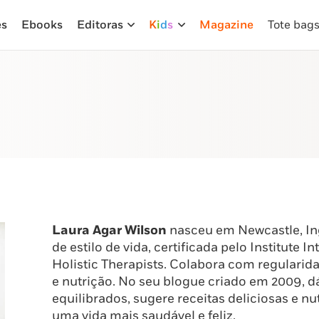
es
Ebooks
Editoras
K
i
d
s
Magazine
Tote bag
Laura Agar Wilson
nasceu em Newcastle, Ing
de estilo de vida, certificada pelo Institute I
Holistic Therapists. Colabora com regularid
e nutrição. No seu blogue criado em 2009, dá
equilibrados, sugere receitas deliciosas e n
uma vida mais saudável e feliz.