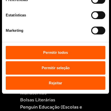
Estatísticas
Aviso Legal
Política de Cookies
Marketing
Política de segurança e privacidade
Ajuda, Termos e Condições
© 2026 Penguin Random House Grupo Editorial
Permitir todos
Unipessoal Lda.
Todos os direitos reservados.
Desenvolvido por
Make It Digital
Permitir seleção
Rejeitar
Sobre nós
Manuscritos
Bolsas Literárias
Penguin Educação (Escolas e