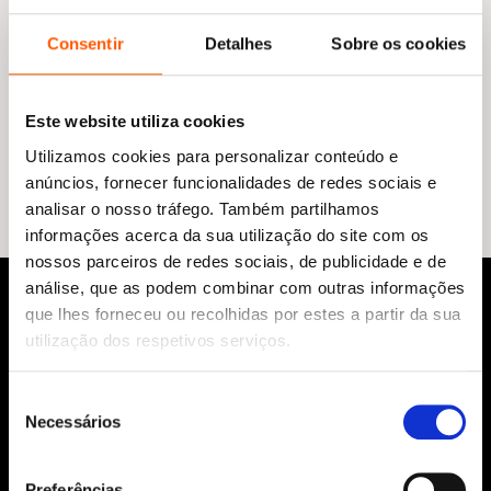
Consentir
Detalhes
Sobre os cookies
O
O
16,75
€
15,07
€
preço
preço
Este website utiliza cookies
500 Receitas: Delícias de Chocolate
original
atual
Lauren Floodgate
Utilizamos cookies para personalizar conteúdo e
era:
é:
16,75 €.
15,07 €.
anúncios, fornecer funcionalidades de redes sociais e
analisar o nosso tráfego. Também partilhamos
informações acerca da sua utilização do site com os
nossos parceiros de redes sociais, de publicidade e de
análise, que as podem combinar com outras informações
que lhes forneceu ou recolhidas por estes a partir da sua
utilização dos respetivos serviços.
Seleção
Necessários
de
consentimento
Siga-nos:
Preferências