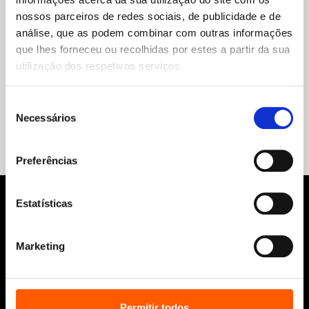
nossos parceiros de redes sociais, de publicidade e de
análise, que as podem combinar com outras informações
que lhes forneceu ou recolhidas por estes a partir da sua
utilização dos respetivos serviços.
O
O
13,45
€
12,10
€
preço
preço
Ofendidinhos
original
atual
Seleção
Lucía Lijtmaer
era:
é:
Necessários
de
13,45 €.
12,10 €.
consentimento
Preferências
Estatísticas
Marketing
Siga-nos:
Permitir todos