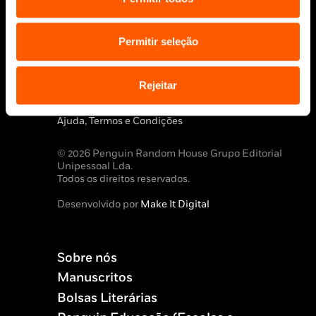
Permitir seleção
Aviso Legal
Rejeitar
Política de Cookies
Política de segurança e privacidade
Ajuda, Termos e Condições
© 2026 Penguin Random House Grupo Editorial
Unipessoal Lda.
Todos os direitos reservados.
Desenvolvido por
Make It Digital
Sobre nós
Manuscritos
Bolsas Literárias